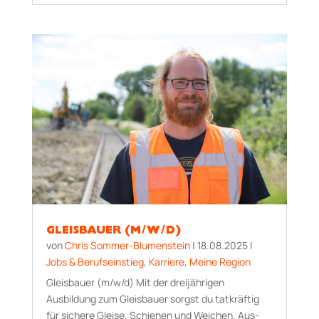
GLEISBAUER (M/W/D)
von
Chris Sommer-Blumenstein
|
18.08.2025
|
Jobs & Berufseinstieg
,
Karriere
,
Meine Region
Gleisbauer (m/w/d) Mit der dreijährigen
Ausbildung zum Gleisbauer sorgst du tatkräftig
für sichere Gleise, Schienen und Weichen. Aus­