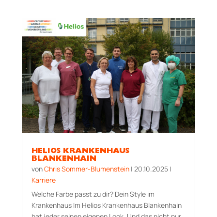
HELIOS KRANKENHAUS
BLANKENHAIN
von
Chris Sommer-Blumenstein
|
20.10.2025
|
Karriere
Welche Farbe passt zu dir? Dein Style im
Krankenhaus Im Helios Krankenhaus Blankenhain
hat jeder seinen eigenen Look. Und das nicht nur,