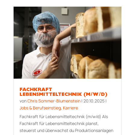
FACHKRAFT
LEBENSMITTELTECHNIK (M/W/D)
von
Chris Sommer-Blumenstein
|
20.10.2025
|
Jobs & Berufseinstieg
,
Karriere
Fachkraft für Lebensmitteltechnik (m/w/d) Als
Fachkraft für Lebensmitteltechnik planst,
steuerst und überwachst du Produktionsanlagen