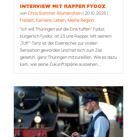
INTERVIEW MIT RAPPER FYDOZ
von
Chris Sommer-Blumenstein
|
20.10.2025
|
Freizeit
,
Karriere
,
Leben
,
Meine Region
"Ich will Thüringen auf die Eins tuffen" Fydoz,
bürgerlich Fjodor, ist 23 und Rapper. Mit seinem
„Tuff“-Tanz ist der Eisenacher zur viralen
Sensation geworden und hat sich zum Ziel
gesetzt, ganz Thüringen mitzureißen. Wie es dazu
kam, wie seine Zukunftspläne aussehen...