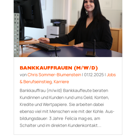
BANKKAUFFRAUEN (M/W/D)
von
Chris Sommer-Blumenstein
|
01.12.2025
|
Jobs
& Berufseinstieg
,
Karriere
Bankkauffrau (m/w/d) Bankkaufleute beraten
Kundinnen und Kunden rund ums Geld, Konten,
Kredite und Wertpapiere. Sie arbeiten dabei
ebenso viel mit Menschen wie mit der Kohle. Aus­
bildungs­dauer: 3 Jahre Felicia mag es, am
Schalter und im direkten Kundenkontakt...