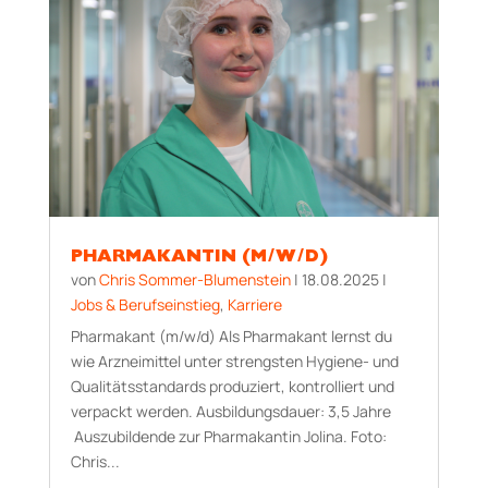
PHARMAKANTIN (M/W/D)
von
Chris Sommer-Blumenstein
|
18.08.2025
|
Jobs & Berufseinstieg
,
Karriere
Pharmakant (m/w/d) Als Pharmakant lernst du
wie Arzneimittel unter strengsten Hygiene- und
Qualitätsstandards produziert, kontrolliert und
verpackt werden. Aus­bildungs­dauer: 3,5 Jahre
Auszubildende zur Pharmakantin Jolina. Foto:
Chris...