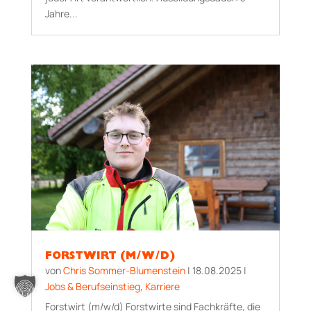
Jahre...
FORSTWIRT (M/W/D)
von
Chris Sommer-Blumenstein
|
18.08.2025
|
Jobs & Berufseinstieg
,
Karriere
Forstwirt (m/w/d) Forstwirte sind Fachkräfte, die