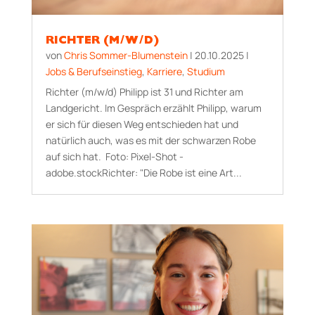
RICHTER (M/W/D)
von
Chris Sommer-Blumenstein
|
20.10.2025
|
Jobs & Berufseinstieg
,
Karriere
,
Studium
Richter (m/w/d) Philipp ist 31 und Richter am
Landgericht. Im Gespräch erzählt Philipp, warum
er sich für diesen Weg entschieden hat und
natürlich auch, was es mit der schwarzen Robe
auf sich hat. Foto: Pixel-Shot -
adobe.stockRichter: "Die Robe ist eine Art...