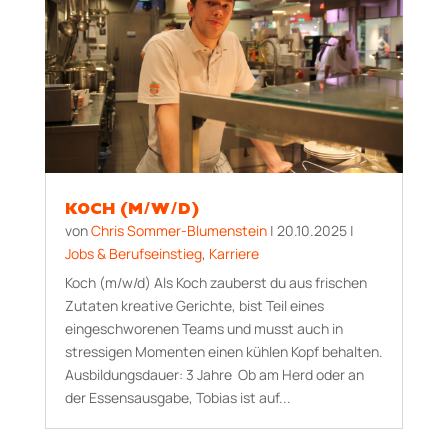
KOCH (M/W/D)
von
Chris Sommer-Blumenstein
|
20.10.2025
|
Jobs & Berufseinstieg
,
Karriere
Koch (m/w/d) Als Koch zauberst du aus frischen
Zutaten kreative Gerichte, bist Teil eines
eingeschworenen Teams und musst auch in
stressigen Momenten einen kühlen Kopf behalten.
Aus­bildungs­dauer: 3 Jahre Ob am Herd oder an
der Essensausgabe, Tobias ist auf...