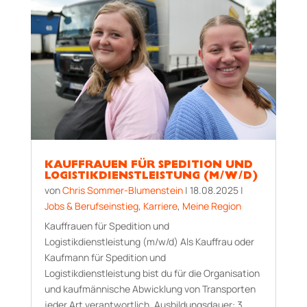
KAUFFRAUEN FÜR SPEDITION UND
LOGISTIKDIENSTLEISTUNG (M/W/D)
von
Chris Sommer-Blumenstein
|
18.08.2025
|
Jobs & Berufseinstieg
,
Karriere
,
Meine Region
Kauffrauen für Spedition und
Logistikdienstleistung (m/w/d) Als Kauffrau oder
Kaufmann für Spedition und
Logistikdienstleistung bist du für die Organisation
und kaufmännische Abwicklung von Transporten
jeder Art verantwortlich. Aus­bildungs­dauer: 3