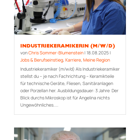
INDUSTRIEKERAMIKERIN (M/W/D)
von
Chris Sommer-Blumenstein
|
18.08.2025
|
Jobs & Berufseinstieg
,
Karriere
,
Meine Region
Industriekeramiker (m/w/d) Als Industriekeramiker
stellst du – je nach Fachrichtung – Keramikteile
für technische Geräte, Fliesen, Sanitäranlagen
oder Porzellan her. Aus­bildungs­dauer: 3 Jahre Der
Blick durchs Mikroskop ist für Angelina nichts
Ungewöhnliches....