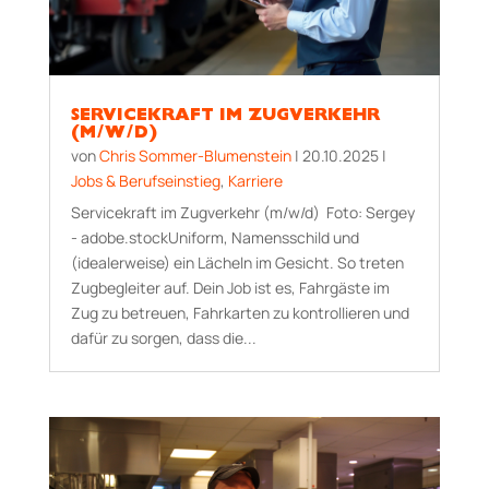
SERVICEKRAFT IM ZUGVERKEHR
(M/W/D)
von
Chris Sommer-Blumenstein
|
20.10.2025
|
Jobs & Berufseinstieg
,
Karriere
Servicekraft im Zugverkehr (m/w/d) Foto: Sergey
- adobe.stockUniform, Namensschild und
(idealerweise) ein Lächeln im Gesicht. So treten
Zugbegleiter auf. Dein Job ist es, Fahrgäste im
Zug zu betreuen, Fahrkarten zu kontrollieren und
dafür zu sorgen, dass die...