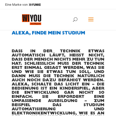
Eine Marke von
ALEXA, FINDE MEIN STUDIUM
DASS IN DER TECHNIK ETWAS
AUTOMATISCH LÄUFT, HEISST NICHT, D
ASS DER MENSCH NICHTS MEHR ZU TUN H
AT. SCHLIESSLICH MUSS DER TECHNIK ER
ST EINMAL GESAGT WERDEN, WAS SIE UN
D WIE SIE ETWAS TUN SOLL. UND DA
NN MUSS DIE TECHNIK NATÜRLICH AU
CH NOCH DAZU BEFÄHIGT WERDEN. AL
EXA, SCHALTE DAS LICHT EIN – DIE BE
DIENUNG IST EIN KINDERSPIEL, ABER DI
E ENTWICKLUNG GAR NICHT SO EI
NFACH. SIE ERFORDERT EINE UM
FASSENDE AUSBILDUNG – ZUM BE
ISPIEL DAS STUDIUM AU
TOMATISIERUNG UND EL
EKTRONIKENTWICKLUNG, WIE ES AN DE