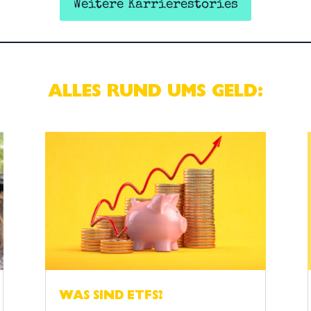
Weitere Karrierestories
ALLES RUND UMS GELD:
WAS SIND ETFS?