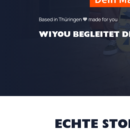
Based in Thüringen 🧡 made for you
WIYOU BEGLEITET 
ECHTE STO