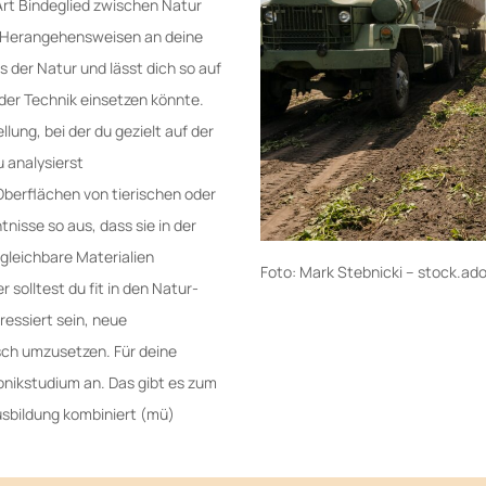
 Art Bindeglied zwischen Natur
e Herangehensweisen an deine
der Natur und lässt dich so auf
der Technik einsetzen könnte.
ung, bei der du gezielt auf der
 analysierst
erflächen von tierischen oder
tnisse so aus, dass sie in der
gleichbare Materialien
Foto: Mark Stebnicki – stock.a
 solltest du fit in den Natur-
essiert sein, neue
ch umzusetzen. Für deine
onikstudium an. Das gibt es zum
Ausbildung kombiniert (mü)