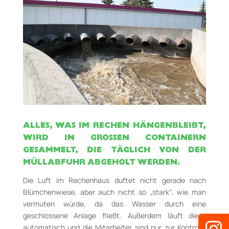
ALLES, WAS IM RECHEN HÄNGENBLEIBT,
WIRD IN GROSSEN CONTAINERN G
ESAMMELT, DIE TÄGLICH VON DER M
ÜLLABFUHR ABGEHOLT WERDEN.
Die Luft im Rechenhaus duftet nicht gerade nach
Blümchenwiese, aber auch nicht so „stark“, wie man
vermuten würde, da das Wasser durch eine
geschlossene Anlage fließt. Außerdem läuft diese
automatisch und die Mitarbeiter sind nur zur Kontrolle