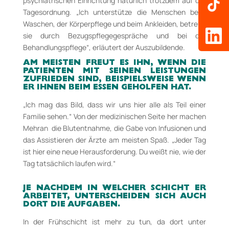
psychiatrischen Einrichtung natürlich trotzdem auf der
Tagesordnung. „Ich unterstütze die Menschen beim
Waschen, der Körperpflege und beim Ankleiden, betreue
sie durch Bezugspflegegespräche und bei der
Behandlungspflege“, erläutert der Auszu­bildende.
AM MEISTEN FREUT ES IHN, WENN DIE
PATIENTEN MIT SEINEN LEISTUNGEN
ZUFRIEDEN SIND, BEISPIELSWEISE WENN
ER IHNEN BEIM ESSEN GEHOLFEN HAT.
„Ich mag das Bild, dass wir uns hier alle als Teil einer
Familie sehen.“ Von der medizinischen Seite her machen
Mehran die Blutentnahme, die Gabe von Infusionen und
das Assistieren der Ärzte am meisten Spaß. „Jeder Tag
ist hier eine neue Herausforderung. Du weißt nie, wie der
Tag tatsächlich laufen wird.“
JE NACHDEM IN WELCHER SCHICHT ER
ARBEITET, UNTERSCHEIDEN SICH AUCH
DORT DIE AUFGABEN.
In der Frühschicht ist mehr zu tun, da dort unter