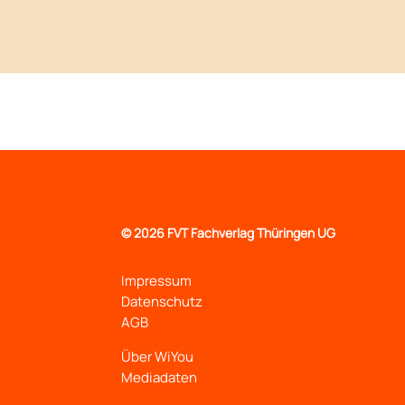
©
2026 FVT Fachverlag Thüringen UG
Impressum
Datenschutz
AGB
Über WiYou
Mediadaten