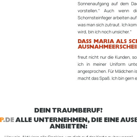
Sonnenaufgang auf dem Dach
vorstellen.“ Auch wenn di
Schornsteinfeger arbeiten au
was man sich zutraut. Ich kom
wird, bin ich noch unsicher.“
DASS MARIA ALS S
AUSNAHMEERSCHEIN
freut nicht nur die Kunden, 
ich in meiner Uniform unt
angesprochen. Für Mädchen ist
macht das Spaß. Ich bin gern e
DEIN TRAUMBERUF?
P
.DE
ALLE UNTERNEHMEN, DIE EINE AUSB
ANBIETEN: