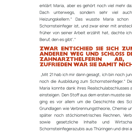
erklärt Maria, aber es gehört noch viel mehr d
Dach unterwegs, sondern sehr viel au
Heizungskellern.“ Das wusste Maria schon
Schornsteinfeger ist, und zwar einer mit anste
früher von seiner Arbeit erzählt hat, dachte ic
Beruf, den es gibt‘.“
ZWAR ENTSCHIED SIE SICH Z
ANDEREN WEG UND SCHLOSS D
ZAHNARZTHELFERIN AB,
ZUFRIEDEN WAR SIE DAMIT NIC
„Mit 21 hab ich mir dann gesagt, ich bin noch ju
noch die Ausbildung zum Schornsteinfeger.“ Die
Maria konnte dank ihres Realschulabschlusses a
einsteigen. Den Stoff aus dem ersten musste sie 
ging es vor allem um die Geschichte des Sc
Grundlagen wie Verbrennungstheorie, Chemie u
später noch stöchiometrisches Rechnen, Ver
sowie gesetzliche Inhalte und Wirtscha
Schornsteinfegerazubis aus Thüringen und drei 