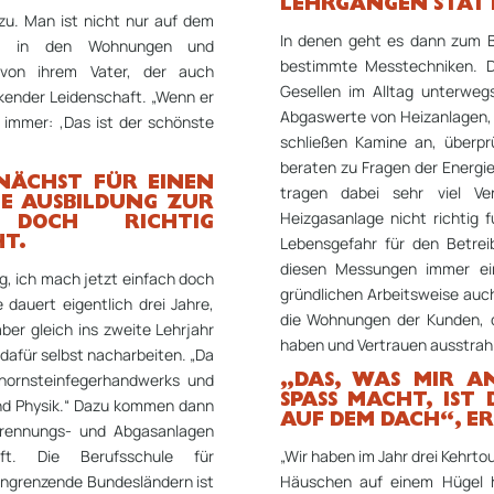
LEHRGÄNGEN STATT
azu. Man ist nicht nur auf dem
In denen geht es dann zum B
ch in den Wohnungen und
bestimmte Messtechniken. D
 von ihrem Vater, der auch
Gesellen im Alltag unterweg
ckender Leidenschaft. „Wenn er
Abgaswerte von Heizanlagen, 
h immer: ‚Das ist der schönste
schließen Kamine an, überprü
beraten zu Fragen der Energie
UNÄCHST FÜR EINEN
tragen dabei sehr viel V
IE AUSBILDUNG ZUR
Heizgasanlage nicht richtig f
 DOCH RICHTIG
Lebensgefahr für den Betrei
HT.
diesen Messungen immer ein
ng, ich mach jetzt einfach doch
gründlichen Arbeitsweise auc
 dauert eigentlich drei Jahre,
die Wohnungen der Kunden, 
ber gleich ins zweite Lehrjahr
haben und Vertrauen ausstrahl
dafür selbst nacharbeiten. „Da
hornsteinfegerhandwerks und
„DAS, WAS MIR A
SPASS MACHT, IST
nd Physik.“ Dazu kommen dann
UF DEM DACH“, ER
brennungs- und Abgasanlagen
ft. Die Berufsschule für
„Wir haben im Jahr drei Kehrtou
angrenzende Bundesländern ist
Häuschen auf einem Hügel h