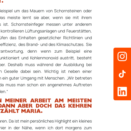
.
eispiel um das Mauern von Schornsteinen oder
as meiste lernt sie aber, wenn sie mit ihrem
s ist. Schornsteinfeger messen unter anderem
kontrollieren Lüftungsanlagen und Feuerstätten,
fen das Einhalten gesetzlicher Richtlinien und
effizienz, des Brand- und des Klimaschutzes. Sie
erantwortung, denn wenn zum Beispiel eine
unktioniert und Kohlenmonoxid austritt, besteht
ber. Deshalb muss während der Ausbildung bei
 Geselle dabei sein. Wichtig ist neben einer
h ein guter Umgang mit Menschen. „Wir betreten
da muss man schon ein angenehmes Auftreten
en.“
N MEINER ARBEIT AM MEISTEN
 DANN ABER DOCH DAS KEHREN A
ZÄHLT MARIA.
ren. Da ist mein persönliches Highlight ein kleines
ier in der Nähe, wenn ich dort morgens zum