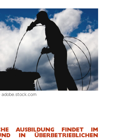
 – adobe.stock.com
CHE AUSBILDUNG FINDET IM
ND IN ÜBERBETRIEBLICHEN