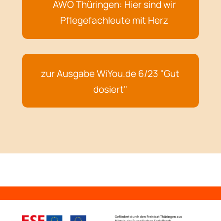
AWO Thüringen: Hier sind wir
Pflegefachleute mit Herz
zur Ausgabe WiYou.de 6/23 "Gut
dosiert"