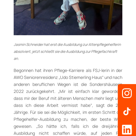
Jasmin Schneider hat erst die Ausbildung zur Altenpflegehelferin
absolviert, jetzt schließt sie die Ausbildung zur Pflegefachkraft
an.
Begonnen hat ihren Pflege-Karriere als FSJ-lerin in der
AWO Seniorenresidenz „Udo Stiemerling Haus“ und nach
anderen beruflichen Wegen ist die Sondershäuserin
2022 zurückgekehrt. „Mir ist einfach klar geworden,
dass mir der Beruf mit älteren Menschen mehr liegt und
dass ich diese Arbeit vermisst habe“, sagt die 24-
Jährige. Für sie sei die Möglichkeit, im ersten Schritt die
Pflegehelfer-Ausbildung zu machen, der beste Weg
gewesen. „So hätte ich, falls ich die dreijährige
Ausbildung nicht schaffen würde, auf jeden Fall