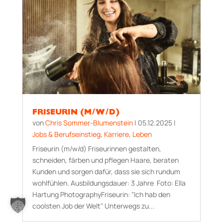
FRISEURIN (M/W/D)
von
Chris Sommer-Blumenstein
|
05.12.2025
|
Jobs & Berufseinstieg
,
Karriere
,
Leben
Friseurin (m/w/d) Friseurinnen gestalten,
schneiden, färben und pflegen Haare, beraten
Kunden und sorgen dafür, dass sie sich rundum
wohlfühlen. Aus­bildungs­dauer: 3 Jahre Foto: Ella
Hartung PhotographyFriseurin: "Ich hab den
coolsten Job der Welt" Unterwegs zu...