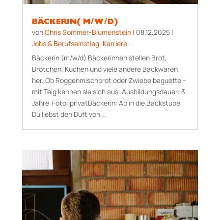
BÄCKERIN( M/W/D)
von
Chris Sommer-Blumenstein
|
08.12.2025
|
Jobs & Berufseinstieg
,
Karriere
Bäckerin (m/w/d) Bäckerinnen stellen Brot,
Brötchen, Kuchen und viele andere Backwaren
her. Ob Roggenmischbrot oder Zwiebelbaguette –
mit Teig kennen sie sich aus. Aus­bildungs­dauer: 3
Jahre Foto: privatBäckerin: Ab in die Backstube
Du liebst den Duft von...