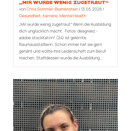
„MIR WURDE WENIG ZUGETRAUT“
von
Chris Sommer-Blumenstein
|
13.05.2026
|
Gesundheit
,
Karriere
,
Mental Health
„Mir wurde wenig zugetraut“ Wenn die Ausbildung
dich unglücklich macht. Fotos: deagreez -
adobe.stockKatrin* (24) ist gelernte
Raumausstatterin. Schon immer hat sie gern
genäht und wollte ihre Leidenschaft zum Beruf
machen. Stattdessen wurde die Ausbildung...