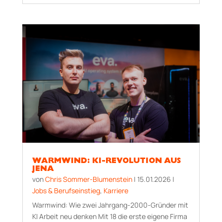
WARMWIND: KI-REVOLUTION AUS
JENA
von
Chris Sommer-Blumenstein
|
15.01.2026
|
Jobs & Berufseinstieg
,
Karriere
Warmwind: Wie zwei Jahrgang-2000-Gründer mit
KI Arbeit neu denken Mit 18 die erste eigene Firma