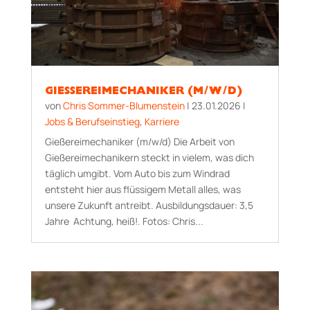
GIESSEREIMECHANIKER (M/W/D)
von
Chris Sommer-Blumenstein
|
23.01.2026
|
Jobs & Berufseinstieg
,
Karriere
Gießereimechaniker (m/w/d) Die Arbeit von
Gießereimechanikern steckt in vielem, was dich
täglich umgibt. Vom Auto bis zum Windrad
entsteht hier aus flüssigem Metall alles, was
unsere Zukunft antreibt. Aus­bildungs­dauer: 3,5
Jahre Achtung, heiß!. Fotos: Chris...