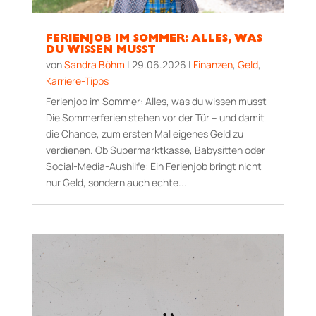
FERIENJOB IM SOMMER: ALLES, WAS
DU WISSEN MUSST
von
Sandra Böhm
|
29.06.2026
|
Finanzen
,
Geld
,
Karriere-Tipps
Ferienjob im Sommer: Alles, was du wissen musst
Die Sommerferien stehen vor der Tür – und damit
die Chance, zum ersten Mal eigenes Geld zu
verdienen. Ob Supermarktkasse, Babysitten oder
Social-Media-Aushilfe: Ein Ferienjob bringt nicht
nur Geld, sondern auch echte...