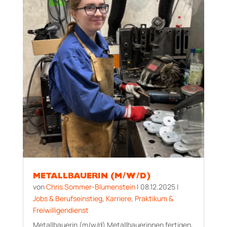
METALLBAUERIN (M/W/D)
von
Chris Sommer-Blumenstein
|
08.12.2025
|
Jobs & Berufseinstieg
,
Karriere
,
Praktikum &
Freiwilligendienst
Metallbauerin (m/w/d) Metallbauerinnen fertigen,