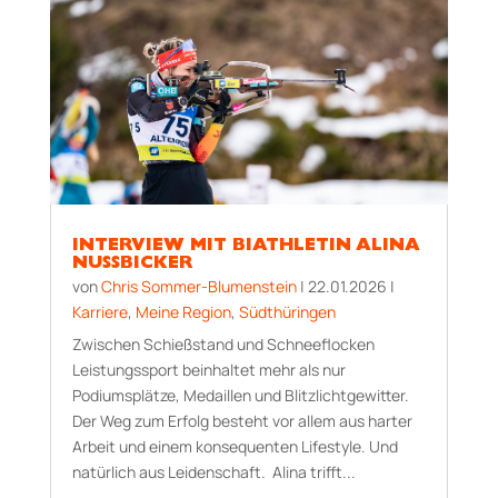
INTERVIEW MIT BIATHLETIN ALINA
NUSSBICKER
von
Chris Sommer-Blumenstein
|
22.01.2026
|
Karriere
,
Meine Region
,
Südthüringen
Zwischen Schießstand und Schneeflocken
Leistungssport beinhaltet mehr als nur
Podiumsplätze, Medaillen und Blitzlichtgewitter.
Der Weg zum Erfolg besteht vor allem aus harter
Arbeit und einem konsequenten Lifestyle. Und
natürlich aus Leidenschaft. Alina trifft...