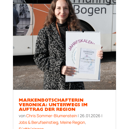
MARKENBOTSCHAFTERIN
VERONIKA: UNTERWEGS IM
AUFTRAG DER REGION
von
Chris Sommer-Blumenstein
|
26.01.2026
|
Jobs & Berufseinstieg
,
Meine Region
,
Südthüringen