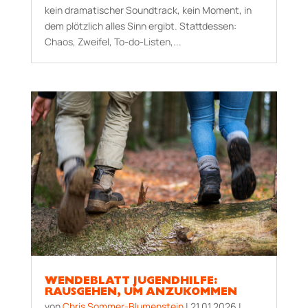
kein dramatischer Soundtrack, kein Moment, in
dem plötzlich alles Sinn ergibt. Stattdessen:
Chaos, Zweifel, To-do-Listen,...
WENDEBLATT JUGENDHILFE:
RAUSGEHEN, UM ANZUKOMMEN
von
Chris Sommer-Blumenstein
|
21.01.2026
|