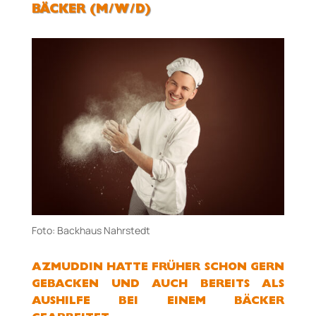
BÄCKER (M/W/D)
Foto: Backhaus Nahrstedt
AZMUDDIN HATTE FRÜHER SCHON GERN
GEBACKEN UND AUCH BEREITS ALS
AUSHILFE BEI EINEM BÄCKER