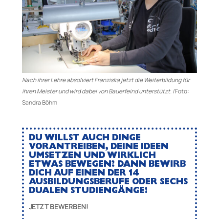
Nach ihrer Lehre absolviert Franziska jetzt die Weiterbildung für
ihren Meister und wird dabei von Bauerfeind unterstützt. |
Foto:
Sandra Böhm
DU WILLST AUCH DINGE
VORANTREIBEN, DEINE IDEEN
UMSETZEN UND WIRKLICH
ETWAS BEWEGEN? DANN BEWIRB
DICH AUF EINEN DER 14
AUSBILDUNGSBERUFE ODER SECHS
DUALEN STUDIENGÄNGE!
JETZT BEWERBEN!