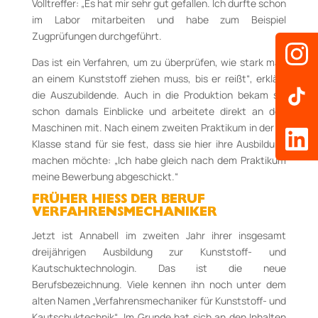
Volltreffer: „Es hat mir sehr gut gefallen. Ich durfte schon
im Labor mitarbeiten und habe zum Beispiel
Zugprüfungen durchgeführt.
Das ist ein Verfahren, um zu überprüfen, wie stark man
an einem Kunststoff ziehen muss, bis er reißt“, erklärt
die Auszubildende. Auch in die Produktion bekam sie
schon damals Einblicke und arbeitete direkt an den
Maschinen mit. Nach einem zweiten Praktikum in der 9.
Klasse stand für sie fest, dass sie hier ihre Ausbildung
machen möchte: „Ich habe gleich nach dem Praktikum
meine Bewerbung abgeschickt.“
FRÜHER HIESS DER BERUF V
ERFAHRENSMECHANIKER
Jetzt ist Annabell im zweiten Jahr ihrer insgesamt
dreijährigen Ausbildung zur Kunststoff- und
Kautschuktechnologin. Das ist die neue
Berufsbezeichnung. Viele kennen ihn noch unter dem
alten Namen „Verfahrensmechaniker für Kunststoff- und
Kautschuktechnik“. Im Grunde hat sich an den Inhalten