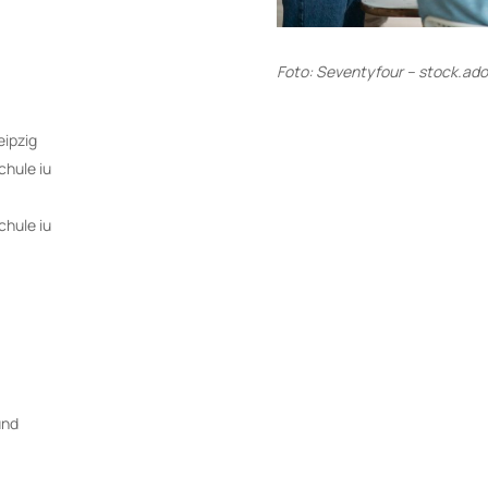
Foto: Seventyfour
– stock.ad
eipzig
chule iu
chule iu
und