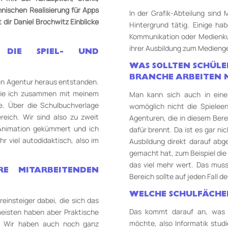
chnischen
Realisierung für Apps
In der Grafik-Abteilung sind
dir Daniel Brochwitz Einblicke
Hintergrund tätig. Einige ha
Kommunikation oder Medien­kun
ihrer Ausbildung zum Medienge
DIE SPIEL- UND
WAS SOLLTEN SCHÜLER
BRANCHE ARBEITEN 
ren Agentur heraus entstanden.
 die ich zusammen mit meinem
Man kann sich auch in eine
e. Über die Schulbuchverlage
womöglich nicht die Spieleent
eich. Wir sind also zu zweit
Agenturen, die in diesem Ber
 Animation gekümmert und ich
dafür brennt. Da ist es gar ni
r viel autodidaktisch, also im
Ausbildung direkt darauf ab
gemacht hat, zum Beispiel die 
das viel mehr wert. Das muss
RE MITARBEITENDEN
Bereich sollte auf jeden Fall d
WELCHE SCHULFÄCHER
einsteiger dabei, die sich das
Das kommt darauf an, was 
eisten haben aber Praktische
möchte, also Informatik stud
rt. Wir haben auch noch ganz