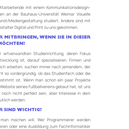
 Mitarbeitende mit einem Kommunikationsdesign-
ben an der Bauhaus-Universität Weimar Visuelle
st­/Medien­gestaltung studiert. Andere sind mit
stalter Digital und Print zu uns gekommen.
 MITBRINGEN, WENN SIE IN DIESER
MÖCHTEN?
r artverwandten Studienrichtung, deren Fokus
wicklung ist, darauf spezialisieren. Firmen und
eich arbeiten, suchen immer nach jemandem, der
cht so vordergründig, ob das Studienfach oder die
gestimmt ist. Wenn man schon ein paar Projekte
Website seines Fußballvereins gebaut hat, ist uns
 noch nicht perfekt sein, aber Interesse in dem
eutlich werden.
 SIND WICHTIG?
man machen will. Wer Programmierer werden
ieren oder eine Ausbildung zum Fachinformatiker