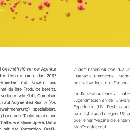
l Geschäftsführer der Agentur
Zudem haben wir zwei dual S
urter Unternehmen, das 2007
Eisenach Praktische Inform
ielmedien mit Kindern und
beispielsweise an der Fachhoc
nnst du ihre Produkte bereits,
Im Konzeptionsbereich habe
verlagen wie Klett, Cornelsen
Jugendmedien an der Universit
h auf Augmented Reality (AR,
Experience (UX) Designs und
wahrnehmung) spezialisiert.
natürlich auch Kollegen. UX b
phone oder Tablet erscheinen
oder einer Website die einze
nhalte, wie kleine
Spiele. Dafür
Menüs aufgebaut.
 mit der Konzeption, Grafik,