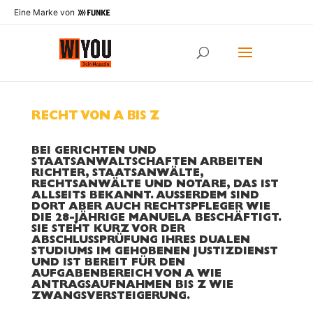
Eine Marke von
RECHT VON A BIS Z
BEI GERICHTEN UND
STAATSANWALTSCHAFTEN ARBEITEN
RICHTER, STAATSANWÄLTE,
RECHTSANWÄLTE UND NOTARE, DAS IST
ALLSEITS BEKANNT. AUSSERDEM SIND D
ORT ABER AUCH RECHTSPFLEGER WIE D
IE 28-JÄHRIGE MANUELA BESCHÄFTIGT. S
IE STEHT KURZ VOR DER A
BSCHLUSSPRÜFUNG IHRES DUALEN S
TUDIUMS IM GEHOBENEN JUSTIZDIENST U
ND IST BEREIT FÜR DEN A
UFGABENBEREICH VON A WIE A
NTRAGSAUFNAHMEN BIS Z WIE Z
WANGSVERSTEIGERUNG.