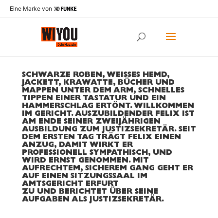
Eine Marke von
JUSTIZSEKRETÄR AUS LEIDENSCHAFT
SCHWARZE ROBEN, WEISSES HEMD, J
ACKETT, KRAWATTE, BÜCHER UND M
APPEN UNTER DEM ARM, SCHNELLES T
IPPEN EINER TASTATUR UND EIN H
AMMERSCHLAG ERTÖNT. WILLKOMMEN I
M GERICHT. AUSZUBILDENDER FELIX IST A
M ENDE SEINER ZWEIJÄHRIGEN A
USBILDUNG ZUM JUSTIZSEKRETÄR. SEIT D
EM ERSTEN TAG TRÄGT FELIX EINEN A
NZUG, DAMIT WIRKT ER P
ROFESSIONELL SYMPATHISCH, UND W
IRD ERNST GENOMMEN. MIT A
UFRECHTEM, SICHEREM GANG GEHT ER A
UF EINEN SITZUNGSSAAL IM A
MTSGERICHT ERFURT
ZU UND BERICHTET ÜBER SEINE
AUFGABEN ALS JUSTIZSEKRETÄR.