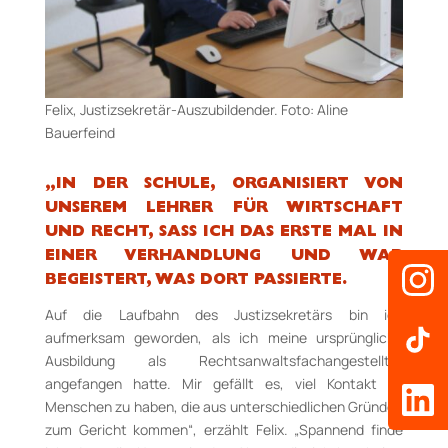
Felix, Justizsekretär-Auszubildender. Foto: Aline
Bauerfeind
„IN DER SCHULE, ORGANISIERT VON
UNSEREM LEHRER FÜR WIRTSCHAFT
UND RECHT, SASS ICH DAS ERSTE MAL IN E
INER VERHANDLUNG UND WAR B
EGEISTERT, WAS DORT PASSIERTE.
Auf die Laufbahn des Justizsekretärs bin ich
aufmerksam geworden, als ich meine ursprüngliche
Ausbildung als Rechtsanwaltsfachangestellter
angefangen hatte. Mir gefällt es, viel Kontakt zu
Menschen zu haben, die aus unterschiedlichen Gründen
zum Gericht kommen“, erzählt Felix. „Spannend finde