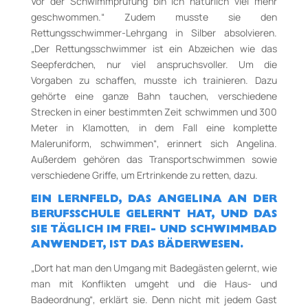
Vor der Schwimmprüfung bin ich natürlich viel mehr
geschwommen.“ Zudem musste sie den
Rettungsschwimmer­-Lehrgang in Silber absolvieren.
„Der Rettungsschwimmer ist ein Abzeichen wie das
Seepferdchen, nur viel anspruchsvoller. Um die
Vorgaben zu schaffen, musste ich trainieren. Dazu
gehörte eine ganze Bahn tauchen, verschiedene
Strecken in einer bestimmten Zeit schwimmen und 300
Meter in Klamotten, in dem Fall eine komplette
Maleruniform, schwimmen“, erinnert sich Angelina.
Außerdem gehören das Transport­schwimmen sowie
verschiedene Griffe, um Ertrinkende zu retten, dazu.
EIN LERNFELD, DAS ANGELINA AN DER
BERUFSSCHULE GELERNT HAT, UND DAS
SIE TÄGLICH IM FREI­- UND SCHWIMMBAD
ANWENDET, IST DAS BÄDERWESEN.
„Dort hat man den Umgang mit Badegästen gelernt, wie
man mit Konflikten umgeht und die Haus-­ und
Badeordnung“, erklärt sie. Denn nicht mit jedem Gast