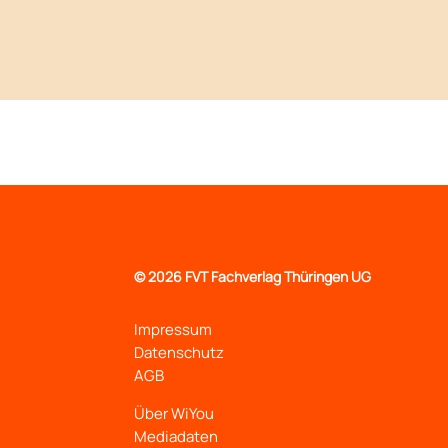
©
2026 FVT Fachverlag Thüringen UG
Impressum
Datenschutz
AGB
Über WiYou
Mediadaten