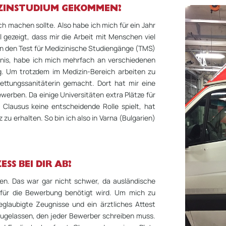
IZINSTUDIUM GEKOMMEN?
h machen sollte. Also habe ich mich für ein Jahr
l gezeigt, dass mir die Arbeit mit Menschen viel
n den Test für Medizinische Studiengänge (TMS)
gnis, habe ich mich mehrfach an verschiedenen
g. Um trotzdem im Medizin-Bereich arbeiten zu
Rettungssanitäterin gemacht. Dort hat mir eine
werben. Da einige Universitäten extra Plätze für
Clausus keine entscheidende Rolle spielt, hat
zu erhalten. So bin ich also in Varna (Bulgarien)
SS BEI DIR AB?
ben. Das war gar nicht schwer, da ausländische
 für die Bewerbung benötigt wird. Um mich zu
glaubigte Zeugnisse und ein ärztliches Attest
 zugelassen, den jeder Bewerber schreiben muss.