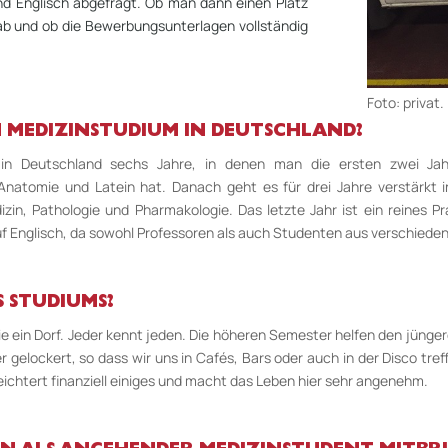
nd Englisch abgefragt. Ob man dann einen Platz
ab und ob die Bewerbungsunterlagen vollständig
Foto: privat.
 MEDIZINSTUDIUM IN DEUTSCHLAND?
 in Deutschland sechs Jahre, in denen man die ersten zwei Jahr
natomie und Latein hat. Danach geht es für drei Jahre verstärkt i
in, Pathologie und Pharmakologie. Das letzte Jahr ist ein reines Pra
auf Englisch, da sowohl Professoren als auch Studenten aus verschie
 STUDIUMS?
wie ein Dorf. Jeder kennt jeden. Die höheren Semester helfen den jüng
elockert, so dass wir uns in Cafés, Bars oder auch in der Disco tre
eichtert finanziell einiges und macht das Leben hier sehr angenehm.