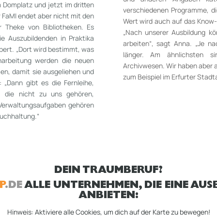
 Domplatz und jetzt im dritten
verschiedenen Programme, di
er FaMI endet aber nicht mit den
Wert wird auch auf das Know-­
 Theke von Bibliotheken. Es
„Nach unserer Ausbildung kö
e Aus­zubildenden in Praktika
arbeiten“, sagt Anna. „Je na
lbert. „Dort wird bestimmt, was
länger. Am ähnlichsten si
inarbeitung werden die neuen
Archivwesen. Wir haben aber a
n, damit sie ausgeliehen und
zum Beispiel im Erfurter Stadta
„Dann gibt es die Fernleihe,
 die nicht zu uns gehören,
 Verwaltungsaufgaben gehören
uch­haltung.“
DEIN TRAUMBERUF?
P
.DE
ALLE UNTERNEHMEN, DIE EINE AUSB
ANBIETEN:
Hinweis: Aktiviere alle Cookies, um dich auf der Karte zu bewegen!