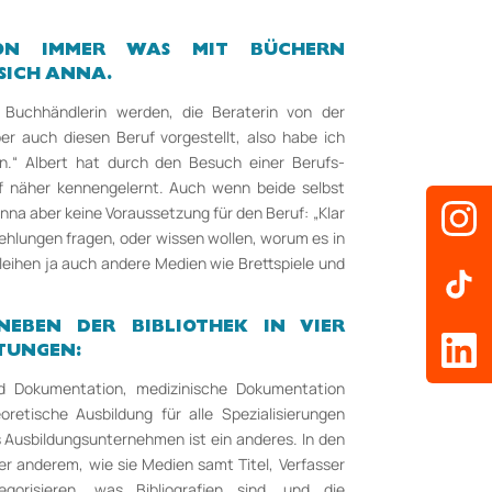
HON IMMER WAS MIT BÜCHERN
SICH ANNA.
st Buchhändlerin werden, die Beraterin von der
er auch diesen Beruf vorgestellt, also habe ich
.“ Albert hat durch den Besuch einer Berufs­
f näher kennen­gelernt. Auch wenn beide selbst
Anna aber keine Voraus­setzung für den Beruf: „Klar
ehlungen fragen, oder wissen wollen, worum es in
leihen ja auch andere Medien wie Brettspiele und
NEBEN DER BIBLIOTHEK IN VIER
TUNGEN:
nd Dokumentation, medizinische Dokumentation
oretische Ausbildung für alle Spezialisierungen
as Ausbildungsunternehmen ist ein anderes. In den
er anderem, wie sie Medien samt Titel, Verfasser
orisieren, was Bibliografien sind, und die