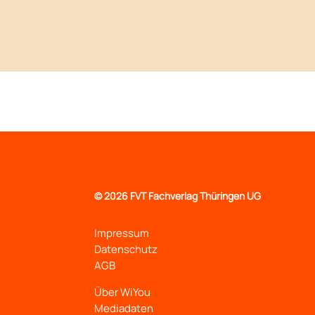
©
2026 FVT Fachverlag Thüringen UG
Impressum
Datenschutz
AGB
Über WiYou
Mediadaten