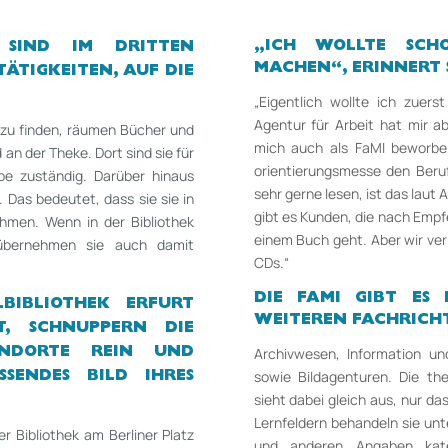
„ICH WOLLTE SC
 SIND IM DRITTEN
MACHEN“, ERINNERT 
TÄTIGKEITEN, AUF DIE
„Eigentlich wollte ich zuer
Agentur für Arbeit hat mir ab
 zu finden, räumen Bücher und
mich auch als FaMI beworben
an der Theke. Dort sind sie für
orientierungsmesse den Beru
be zuständig. Darüber hinaus
sehr gerne lesen, ist das laut 
. Das bedeutet, dass sie sie in
gibt es Kunden, die nach Empf
hmen. Wenn in der Bibliothek
einem Buch geht. Aber wir ver
 übernehmen sie auch damit
CDs.“
DIE FAMI GIBT ES 
BIBLIOTHEK ERFURT
WEITEREN FACHRICH
AT,
SCHNUP­PERN DIE
Archivwesen, Information u
ANDORTE REIN UND
sowie Bild­agenturen. Die the
SSENDES BILD IHRES
sieht dabei gleich aus, nur d
Lernfeldern behandeln sie unt
r Bibliothek am Berliner Platz
und anderen Angaben kateg