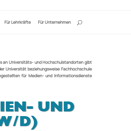
Für Lehrkräfte
Für Unternehmen
 an Universitäts­- und
Hochschulstandorten gibt
der
Universität be­ziehungsweise Fachhochschule
gestellten für Medien-­ und Infor­mationsdienste
IEN- UND
/W/D)