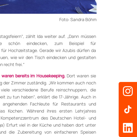
Foto: Sandra Böhm
tags­feiern“, zählt Ida weiter auf. „Dann müssen
che schön eindecken, zum Bei­spiel für
 für Hochzeitstage. Gerade wir Azubis dürfen da
uen, wie wir den Tisch eindecken und gestalten
n recht frei.“
h waren bereits im Housekeeping.
Dort waren sie
ung der Zimmer zuständig. „Wir kommen auch noch
 viele verschiedene Berufe reinschnuppern, die
it zu tun haben“, erklärt die 17-Jährige. Auch in
e angehenden Fachleute für Restaurants und
 das Kochen. Während ihres ersten Lehrjahres
 Kompetenzzentrum des Deutschen Hotel- und
) Erfurt viel in der Küche und haben dort unter
nd die Zubereitung von einfacheren Speisen