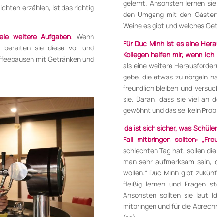
gelernt. Ansonsten lernen sie
chten erzählen, ist das richtig
den Umgang mit den Gästen,
Weine es gibt und welches Get
ele weitere Aufgaben
.
Wenn
Für Duc Minh ist es eine Hera
 bereiten sie diese vor und
Kollegen helfen mir, wenn ich
Kaffeepausen mit Getränken und
als eine weitere Herausford
gebe, die etwas zu nörgeln h
freundlich bleiben und versuc
sie. Daran, dass sie viel an
gewöhnt und das sei kein Probl
Ida ist sich sicher, was Schüler
Fall mitbringen sollten: „Freu
schlechten Tag hat, sollen d
man sehr aufmerksam sein, 
wollen.“ Duc Minh gibt zukün
fleißig lernen und Fragen s
Ansonsten sollten sie laut 
mitbringen und für die Abrec