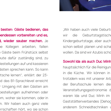
 besten: Gäste bedienen, das
„Wir haben auch viele Geburts
endessen vor­bereiten und es,
wir die Geburtstagstis
d, wieder sauber machen.
Je
Kindergeburtstage, aber auch
 Kollegen arbeiten, fallen
schon selbst planen und scha
e Gäste beim Frühstück selbst
wollen. Da sind wir Azubis scho
ute dafür zuständig sind, zu
Sowohl Ida als auch Duc Min
Bestellungen auf und kassieren
hauptsächlich für die Reinig
n Gästen sprechen kann. So kann
in die Küche. Wir können in
sche lernen“, erklärt der 23-
trotzdem was mit unserer Arbe
d das B1-Sprachlevel erreicht
der Berufsschule lernen di
der Umgang mit den Gästen am
Veranstaltungs­gastronomie
bestellungen aufnehmen oder
waren Ida und Duc Minh im
nem, woher sie kommen, oder in
Gaststättenverbandes (Dehoga
n. Wir haben auch ganz viele
anderem Schneidtechniken u
rschaften hört, wo sie schon