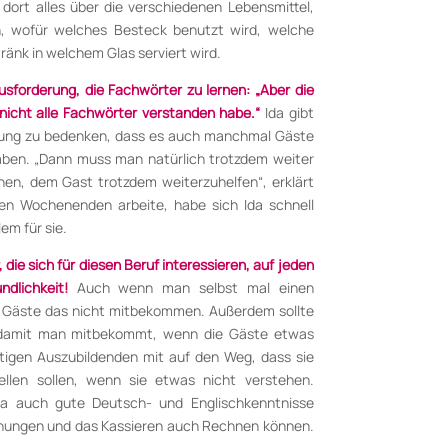
 dort alles über die verschiedenen Lebens­mittel,
 wofür welches Besteck benutzt wird, welche
ränk in welchem Glas serviert wird.
usforderung, die Fachwörter zu lernen: „Aber die
 nicht alle Fachwörter verstanden habe.“
Ida gibt
erung zu bedenken, dass es auch manchmal Gäste
aben. „Dann muss man natürlich trotzdem weiter
hen, dem Gast trotzdem weiterzuhelfen“, erklärt
 den Wochenenden arbeite, habe sich Ida schnell
em für sie.
, die sich für diesen Beruf interessieren, auf jeden
ndlichkeit!
Auch wenn man selbst mal einen
ie Gäste das nicht mitbekommen. Außerdem sollte
damit man mitbekommt, wenn die Gäste etwas
ftigen Auszubildenden mit auf den Weg, dass sie
tellen sollen, wenn sie etwas nicht verstehen.
Ida auch gute Deutsch- und Englischkenntnisse
hnungen und das Kassieren auch Rechnen können.