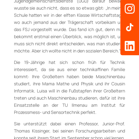
Jugendgemeinschaftsdienste (IJGD) darauf bewarb,
wusste sie auch nicht, dass es so etwas gibt: „In meiner
Schule hatten wir in der elften Klasse Wirtschaftstage,
wo auch jemand aus der Trägerschaft vorbeikam und
das FSJ vorgestellt wurde. Das fand ich gut, denn man
bekommt erstmal einen Überblick, was möglich ist, und
muss sich nicht direkt entscheiden, was man studieren
möchte. Aber ich wollte nicht in den sozialen Bereich.“
Die 19-Jährige hat sich schon früh für Technik
interessiert, da sie aus einer technikaffinen Familie
kommt: Ihre Großeltern haben beide Maschinenbau
studiert, ihre Mama Mathe und Physik und ihr Cousin
Informatik. Luisa will in die Fußstapfen ihrer Großeltern
treten und auch Maschinenbau studieren, dafür ist ihre
Einsatzstelle an der TU Ilmenau am Institut für
Prozessmess- und Sensortechnik perfekt.
Sie unterstützt dabei einen Professor, Junior-Prof.
Thomas Kissinger, bei seinen Forschungsarbeiten und
konnte seit ihrem Start im September schon viel lernen.