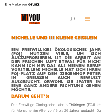
Eine Marke von
MICHELLE UND 111 KLEINE GEISSLEIN
EIN FREIWILLIGES ÖKOLOGISCHES JAHR
(FÖJ) NUTZEN VIELE, UM SICH
AUSZUPROBIEREN. IST DIE ARBEIT AN
DER FRISCHEN LUFT ETWAS FÜR MICH?
KANN ICH MIR DAS ALS MEINEN BERUF
VORSTELLEN? MICHELLE HAT SICH IHREN
FÖJ-­PLATZ AUF DEM ZIEGENHOF PETER
IN GREUSSEN AUCH BEWUSST A
USGESUCHT. OBWOHL SIE SPÄTER IN E
INE GANZ ANDERE RICHTUNG GEHEN M
ÖCHTE.
DARUM GEHT’S:
Das Freiwillige Ökologische Jahr in Thüringen (FÖJ) ist
für Menschen im Alter von 16 bis 26 Jahren gedacht. Du