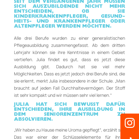
SEIT DEM VERGANGENEN JAHR MÜSSEN
SICH AUSZUBILDENDE NICHT MEHR
ENTSCHEIDEN, OB SIE
KINDERKRANKENPFLEGER, GESUND­
HEITS- UND KRANKENPFLEGER ODER
ALTEN­PFLEGER WERDEN MÖCHTEN.
Alle drei Berufe wurden zu einer generalistischen
Pflegeausbildung zusammen­gefasst. Ab dem dritten
Lehrjahr können sie ihre Kenntnisse in einem Gebiet
vertiefen. Julia findet es gut, dass es jetzt diese
Ausbildung gibt. Dadurch hat sie viel mehr
Möglichkeiten. Dass es jetzt jedoch drei Berufe sind, die
sie erlernt, merkt Julia insbesondere in der Schule. „Man
braucht auf jeden Fall Durchhaltevermögen. Der Stoff
ist sehr kompakt und wir müssen sehr viel lernen.“
JULIA HAT SICH BEWUSST DAFÜR
ENTSCHIEDEN, IHRE AUSBILDUNG IN
DEM SENIORENZENTRUM ZU
ABSOLVIEREN.
„Wir haben zu Hause meine Uroma gepflegt“, erzählt sie.
Das war einer der Schlüsselelemente für ihren