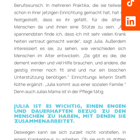
Berufswunsch. In mehreren Praktika, die sie teilweise
schon in ihrer jetzigen Einrichtung gemacht hat, hat sie
festgestellt, dass es ihr gefällt, für die älteren
Menschen da und ihnen eine Stütze zu sein. „Am
spannendsten finde ich, dass ich mit sehr vielen Krank
heiten vertraut gemacht werde“, sagt Julia. Außerdem
interessiert es sie, zu sehen, wie verschieden sich
Menschen im Alter entwickeln. „Da gibt es die, die
dement werden und viel Hilfe brauchen, und andere, die
geistig immer noch fit sind und nur ein bisschen
Unterstützung benötigen.“ Einrichtungs leiterin Steffi
Kothe ergänzt: „Julia kommt aus einer sozialen Familie.“
Denn auch Julias Mama ist in der Pflege tätig.
JULIA IST ES WICHTIG, EINEN ENGEN
UND DAUERHAFTEN BEZUG ZU DEN
MENSCHEN ZU HABEN, MIT DENEN SIE
ZUSAMMENARBEITET.
Deswegen kann sie sich zurzeit nicht vorstellen, in
einem Krankenhaus zu arbeiten. Ob sie sich im dritten