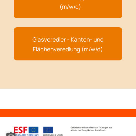
(m/w/d)
Glasveredler - Kanten- und
Flächenveredlung (m/w/d)