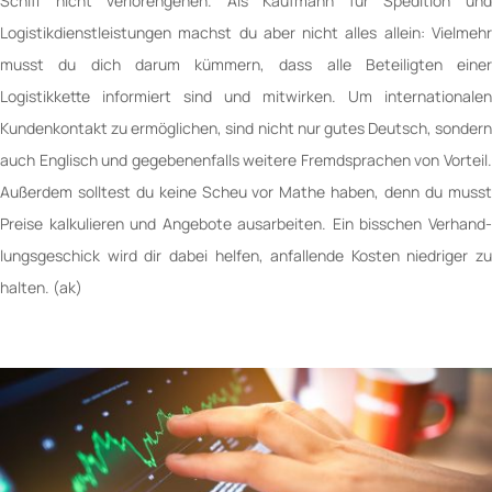
Schiff nicht verloren­gehen. Als Kaufmann für Spedition und
Logistikdienstleistungen machst du aber nicht alles allein: Vielmehr
musst du dich darum kümmern, dass alle Betei­ligten einer
Logistikkette informiert sind und mitwirken. Um inter­nationalen
Kundenkontakt zu ermöglichen, sind nicht nur gutes Deutsch, son­dern
auch Englisch und ge­gebenen­falls weitere Fremdsprachen von Vor­teil.
Außer­dem solltest du keine Scheu vor Mathe haben, denn du musst
Preise kalkulieren und Angebote aus­arbeiten. Ein biss­chen Verhand­
lungs­geschick wird dir dabei helfen, anfallende Kosten niedriger zu
halten. (ak)