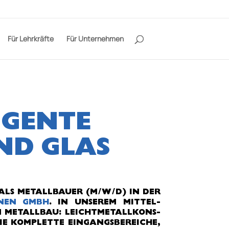
Für Lehrkräfte
Für Unternehmen
IGENTE
ND GLAS
 ALS METALLBAUER (M/W/D) IN DER
ONEN GMBH
. IN UNSEREM MITTEL­
METALL­BAU: LEICHT­METALL­KONS­
E KOMPLETTE EIN­GANGS­BEREICHE,