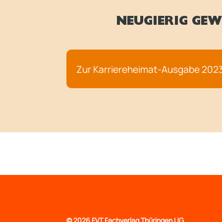
NEUGIERIG GEW
Zur Karriereheimat-Ausgabe 202
©
2026 FVT Fachverlag Thüringen UG