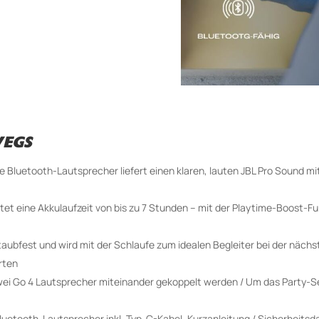
WEGS
e Bluetooth-Lautsprecher liefert einen klaren, lauten JBL Pro Sound mit
et eine Akkulaufzeit von bis zu 7 Stunden – mit der Playtime-Boost-Fu
taubfest und wird mit der Schlaufe zum idealen Begleiter bei der näc
rten
ei Go 4 Lautsprecher miteinander gekoppelt werden / Um das Party-Se
Bluetooth-Lautsprecher inkl. Typ-C-Kabel, Kurzanleitung / Sicherheitsd