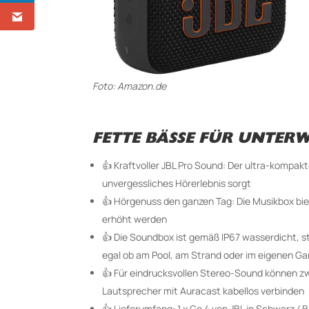
Foto: Amazon.de
FETTE BÄSSE FÜR UNTER
👍
Kraftvoller JBL Pro Sound: Der ultra-kompakt
unvergessliches Hörerlebnis sorgt
👍 Hörgenuss den ganzen Tag: Die Musikbox biet
erhöht werden
👍 Die Soundbox ist gemäß IP67 wasserdicht, s
egal ob am Pool, am Strand oder im eigenen Ga
👍 Für eindrucksvollen Stereo-Sound können zw
Lautsprecher mit Auracast kabellos verbinden
👍 Lieferumfang: 1 x Go 4 von JBL in Schwarz / 