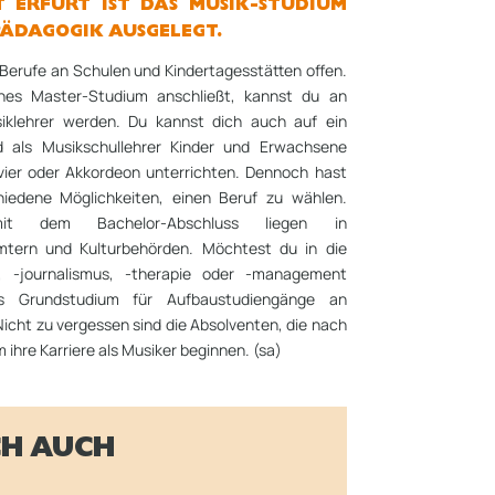
T ERFURT IST DAS MUSIK-STUDIUM
PÄDAGOGIK AUSGELEGT.
r Berufe an Schulen und Kindertagesstätten offen.
es Master-Studium anschließt, kannst du an
iklehrer werden. Du kannst dich auch auf ein
nd als Musikschullehrer Kinder und Erwachsene
avier oder Akkordeon unterrichten. Dennoch hast
hiedene Möglichkeiten, einen Beruf zu wählen.
mit dem Bachelor-Abschluss liegen in
ämtern und Kulturbehörden. Möchtest du in die
g, -journalismus, -therapie oder -management
das Grundstudium für Aufbaustudiengänge an
cht zu vergessen sind die Absolventen, die nach
hre Karriere als Musiker beginnen. (sa)
CH AUCH