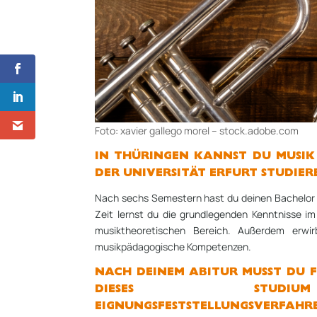
Foto: xavier gallego morel – stock.adobe.com
IN THÜRINGEN KANNST DU MUSI
DER UNIVERSITÄT ERFURT STUDIER
Nach sechs Semestern hast du deinen Bachelor of
Zeit lernst du die grundlegenden Kenntnisse i
musiktheoretischen Bereich. Außerdem erwi
musikpädagogische Kompetenzen.
NACH DEINEM ABITUR MUSST DU F
DIESES STUD
EIGNUNGSFESTSTELLUNGSVERFAHRE