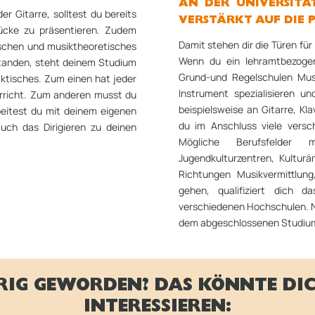
AN DER UNIVERSITÄ
r Gitarre, solltest du bereits
VERSTÄRKT AUF DIE 
ücke zu präsentieren. Zudem
Damit stehen dir die Türen fü
schen und musiktheoretisches
Wenn du ein lehramtbezogen
estanden, steht deinem Studium
Grund-und Regelschulen Mus
aktisches. Zum einen hat jeder
Instrument spezialisieren u
erricht. Zum anderen musst du
beispielsweise an Gitarre, Kl
rbeitest du mit deinem eigenen
du im Anschluss viele versc
auch das Dirigieren zu deinen
Mögliche Berufsfelder 
Jugendkulturzentren, Kultur
Richtungen Musikvermittlun
gehen, qualifiziert dich 
verschiedenen Hochschulen. Ni
dem abgeschlossenen Studium i
RIG GEWORDEN? DAS KÖNNTE DI
INTERESSIEREN: