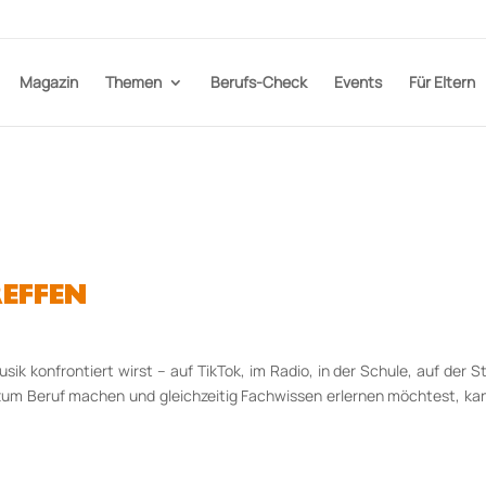
Magazin
Themen
Berufs-Check
Events
Für Eltern
REFFEN
sik konfrontiert wirst – auf TikTok, im Radio, in der Schule, auf de
 zum Beruf machen und gleichzeitig Fachwissen erlernen möchtest, ka