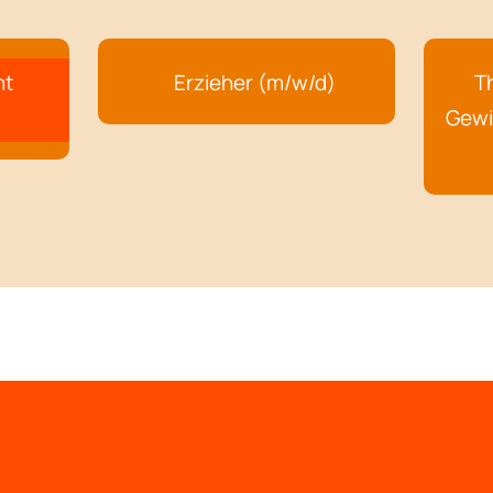
mt
Erzieher (m/w/d)
T
Gewi