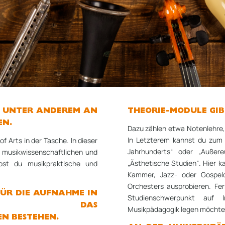
K UNTER ANDEREM AN
THEORIE-MODULE GIB
EN.
Dazu zählen etwa Notenlehre, 
In Letzterem kannst du zum 
 Arts in der Tasche. In dieser
Jahrhunderts“ oder „Außer
m musikwissenschaftlichen und
„Ästhetische Studien“. Hier k
rbst du musikpraktische und
Kammer, Jazz- oder Gospelc
Orchesters ausprobieren. Fe
ÜR DIE AUFNAHME IN
Studienschwerpunkt auf I
IUM DAS
Musikpädagogik legen möchte
N BESTEHEN.