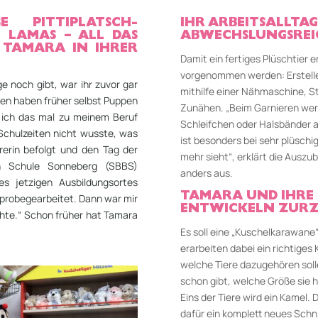
E PITTIPLATSCH-P
IHR ARBEITSALLTAG
LAMAS – ALL DAS U
ABWECHSLUNGSREI
TAMARA IN IHRER A
Damit ein fertiges Plüschtier 
vorgenommen werden: Erstell
e noch gibt, war ihr zuvor gar
mithilfe einer Nähmaschine, S
nen haben früher selbst Puppen
Zunähen. „Beim Garnieren wer
s ich das mal zu meinem Beruf
Schleifchen oder Halsbänder 
 Schulzeiten nicht wusste, was
ist besonders bei sehr plüschi
erin befolgt und den Tag der
mehr sieht“, erklärt die Auszub
en Schule Sonneberg (SBBS)
anders aus.
es jetzigen Ausbildungsortes
TAMARA UND IHRE 
probegearbeitet. Dann war mir
ENTWICKELN ZURZEI
chte.“ Schon früher hat Tamara
Es soll eine „Kuschelkarawane
erarbeiten dabei ein richtiges
welche Tiere dazugehören soll
schon gibt, welche Größe sie h
Eins der Tiere wird ein Kamel. 
dafür ein komplett neues Schni