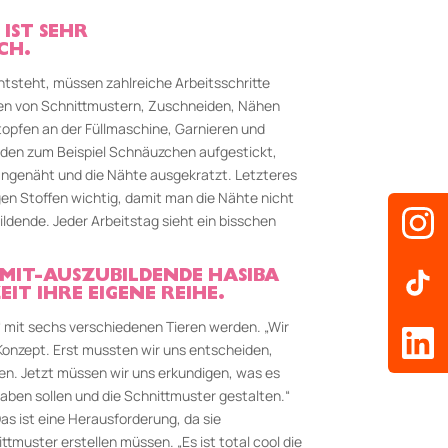
 IST SEHR
CH.
entsteht, müssen zahlreiche Arbeitsschritte
en von Schnittmustern, Zuschneiden, Nähen
topfen an der Füllmaschine, Garnieren und
den zum Beispiel Schnäuzchen aufgestickt,
angenäht und die Nähte ausgekratzt. Letzteres
gen Stoffen wichtig, damit man die Nähte nicht
ildende. Jeder Arbeitstag sieht ein bisschen
MIT-AUSZUBILDENDE HASIBA
T IHRE EIGENE REIHE.
“ mit sechs verschiedenen Tieren werden. „Wir
 Konzept. Erst mussten wir uns entscheiden,
en. Jetzt müssen wir uns erkundigen, was es
aben sollen und die Schnittmuster gestalten.“
Das ist eine Herausforderung, da sie
ttmuster erstellen müssen. „Es ist total cool die