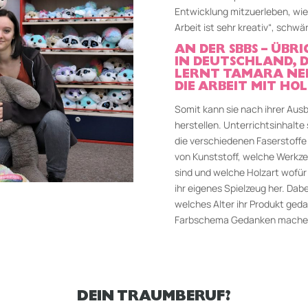
Entwicklung mitzuerleben, wie
Arbeit ist sehr kreativ“, schw
AN DER SBBS – ÜBRI
IN DEUTSCHLAND, DI
LERNT TAMARA NEB
DIE ARBEIT MIT H
Somit kann sie nach ihrer Ausb
herstellen. Unterrichtsinhalte 
die verschiedenen Faserstoffe
von Kunststoff, welche Werkze
sind und welche Holzart wofür g
ihr eigenes Spielzeug her. Dab
welches Alter ihr Produkt gedac
Farbschema Gedanken machen
DEIN TRAUMBERUF?