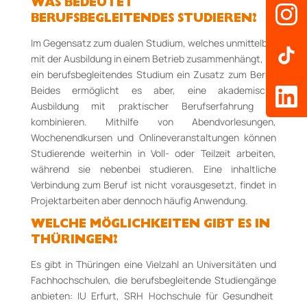
WAS BEDEUTET
BERUFSBEGLEITENDES STUDIEREN?
Im Gegensatz zum dualen Studium
, welches unmittelbar
mit
der Ausbildung in einem Betrieb zusammenhängt,
ist
e
in berufsbegleitendes Studium
ein Zusatz zum Beruf
.
B
eides
ermöglicht es
aber
, eine akademische
Ausbildung mit praktischer Berufserfahrung zu
kombinieren
.
Mithilfe von Abendvorlesungen,
Wochenendkursen und Onlineveranstaltungen können
Studierende
weiterhin in Voll- oder Teilzeit arbeiten,
während sie nebenbei studieren.
Eine inhaltliche
Verbindung zum Beruf ist nicht vorausgesetzt, findet in
Projektarbeiten aber dennoch häufig Anwendung.
WELCHE MÖGLICHKEITEN GIBT ES IN
THÜRINGEN?
Es gibt in Thüringen
eine Vielzahl an
Universitäten und
Fachhochschulen, die
berufsbegleitende Studiengänge
anbieten
: IU Erfurt
,
SRH Hochschule
für Gesundheit