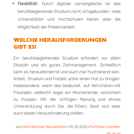
Flexibilität:
Durch digitale Lernangebote ist das
berufsbegleitende Studium nicht ortsgebunden. Viele
Universitäten und Hochschulen bieten aber die
Möglichkeit der Präsenzarbeit.
WELCHE HERAUSFORDERUNGEN
GIBT ES?
Ein
berufsbegleitendes Studium
erfordert vor allem
Disziplin und
ein
gutes Zeitmanagement.
Schließlich
kann
es
herausfordernd
und auch mal frustrierend
sein,
Arbeit
, Studium und Freizeit
unter einen Hut
zu bringen
.
Insbesondere, wenn das bedeutet, auf Aktivitäten mit
Freunden, vielleicht sogar am Wochenende, verzichten
zu müssen
.
Mit der
richtigen Planung und
etwas
Unterstützung durch Sie
,
die
Eltern
,
lässt sich
aber
auch diese
r Herausforderung stellen.
von
Chris Sommer-Blumenstein
|
05.05.2025
|
Für Eltern
,
Karriere
,
Studium