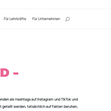
Für Lehrkräfte
Für Unternehmen
D -
 trenden als Hashtags auf Instagram und
TikTok und
ort geteilt werden,
tatsächlich auf Fakten beruhen,