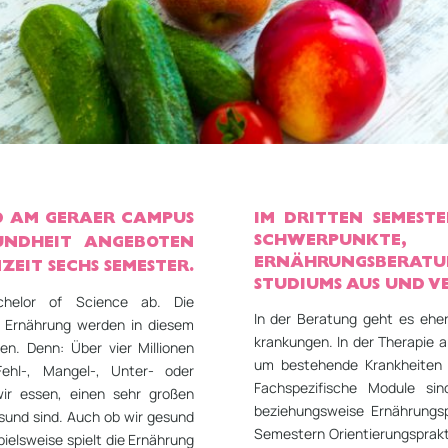
D AM GERAER CAMPUS
IM DRITTEN SEMEST
SCHWERPUNKTE, 
UND­HEIT ANGEBOTEN
ERNÄHRUNGS­BERA
ZEIT SECHS SEMESTER.
STUDIUMS AUS UND VE
helor of Science ab. Die
In der Beratung geht es ehe
 Ernährung werden in diesem
krankungen. In der Therapie 
. Denn: Über vier Millionen
um bestehende Krankheiten 
ehl-, Mangel-, Unter- oder
Fachspezifische Module si
ir essen, einen sehr großen
beziehungsweise Ernährungs­
esund sind. Auch ob wir gesund
Semestern Orientierungsprakt
ielsweise spielt die Ernährung