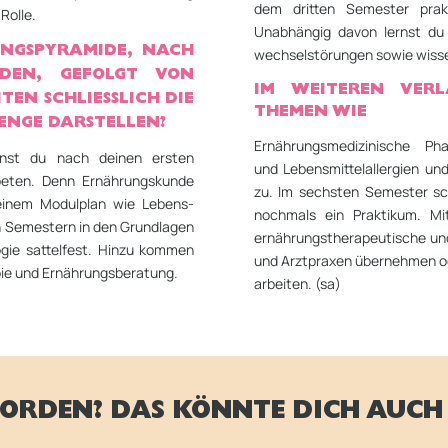
dem dritten Semester prakt
Rolle.
Unabhängig davon lernst du
NGS­PYRAMIDE, NACH
wechselstörungen sowie wisse
LDEN, GEFOLGT VON
IM WEITEREN VERL
N SCHLIESS­LICH DIE SP
THEMEN WIE
NGE DARSTELLEN?
Ernährungsmedizinische Pharm
nnst du nach deinen ersten
und Lebens­mittel­allergien u
beten. Denn Ernährungskunde
zu. Im sechsten Semester sch
einem Modulplan wie Lebens­
nochmals ein Praktikum. Mi
en Semestern in den Grundlagen
ernährungs­therapeutische und
ogie sattelfest. Hinzu kommen
und Arztpraxen über­nehmen o
ie und Ernährungs­beratung.
arbeiten. (sa)
ORDEN? DAS KÖNNTE DICH AUCH 