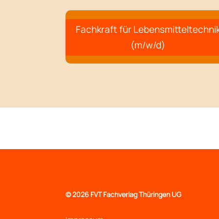
Fachkraft für Lebensmitteltechni
(m/w/d)
©
2026 FVT Fachverlag Thüringen UG