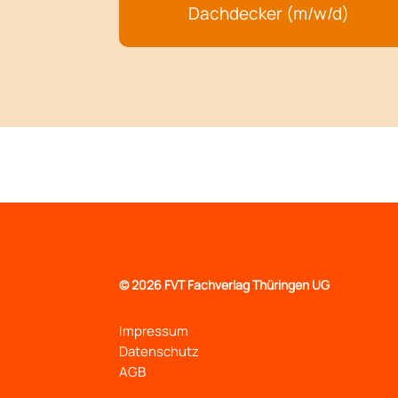
Dachdecker (m/w/d)
©
2026 FVT Fachverlag Thüringen UG
Impressum
Datenschutz
AGB