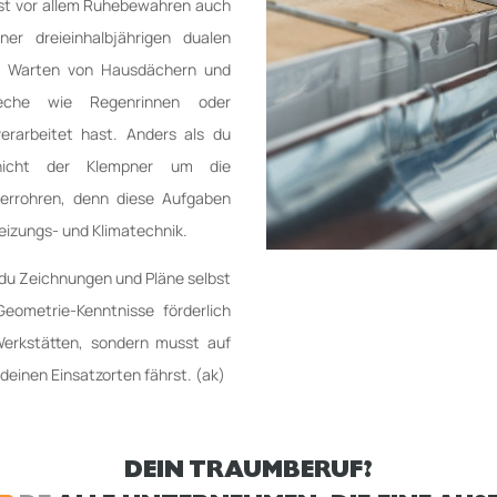
ist vor allem Ruhebewahren auch
r dreieinhalbjährigen dualen
nd Warten von Hausdächern und
eche wie Regenrinnen oder
rarbeitet hast. Anders als du
 nicht der Klempner um die
errohren, denn diese Aufgaben
eizungs- und Klimatechnik.
du Zeichnungen und Pläne selbst
Geometrie-Kenntnisse förderlich
Werkstätten, sondern musst auf
deinen Einsatzorten fährst. (ak)
DEIN TRAUMBERUF?