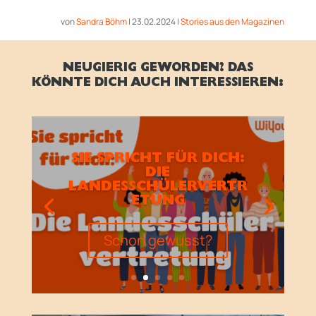
von
Sandra Böhm
|
23.02.2024
|
Stories aus den Magazinen
NEUGIERIG GEWORDEN? DAS
KÖNNTE DICH AUCH INTERESSIEREN:
SIE SPRICHT FÜR DICH:
DIE
LANDESSCHÜLERVERTR
ETUNG
Schon gewusst?