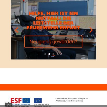
HILFE, HIER IST EIN
NOTFALL: DIE
LEITSTELLE DER
FEUERWEHR ERFURT
Neugierig geworden?