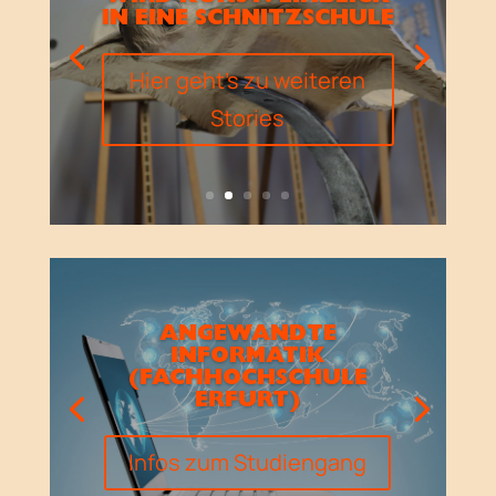
IN EINE SCHNITZSCHULE
Hier geht's zu weiteren
Stories
ANGEWANDTE
INFORMATIK
(FACHHOCHSCHULE
ERFURT)
Infos zum Studiengang