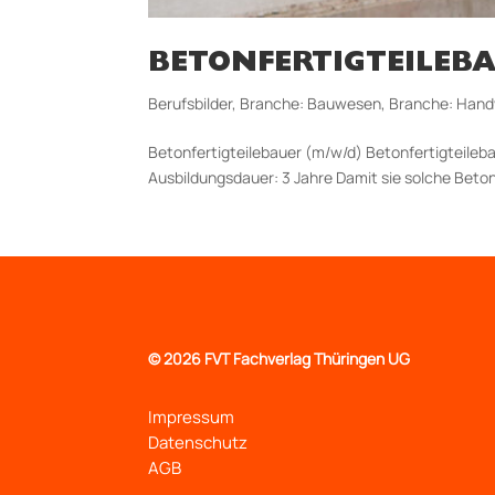
BETONFERTIGTEILEB
Berufsbilder
,
Branche: Bauwesen
,
Branche: Han
Betonfertigteilebauer (m/w/d) Betonfertigteileba
Aus­bildungs­dauer: 3 Jahre Damit sie solche Beto
©
2026 FVT Fachverlag Thüringen UG
Impressum
Datenschutz
AGB