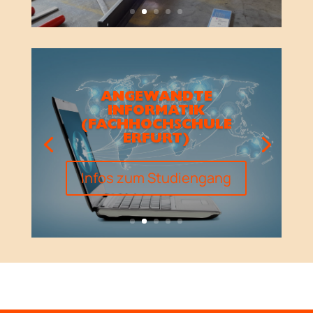
ANGEWANDTE
INFORMATIK
(FACHHOCHSCHULE
ERFURT)
Infos zum Studiengang