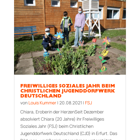
FREIWILLIGES SOZIALES JAHR BEIM
CHRISTLICHEN JUGENDDORFWERK
DEUTSCHLAND
von
Louis Kummer
|
20.08.2021
|
FSJ
Chiara, Eroberin der HerzenSeit Dezember
absolviert Chiara (20 Jahre) ihr Freiwilliges
Soziales Jahr (FSJ) beim Christlichen
Jugenddorfwerk Deutschland (CJD) in Erfurt. Das