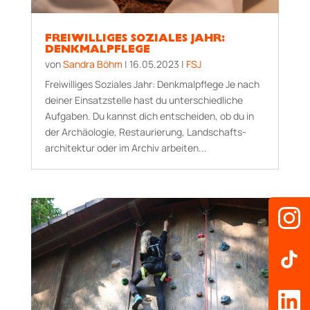
FREIWILLIGES SOZIALES JAHR:
DENKMALPFLEGE
von
Sandra Böhm
|
16.05.2023
|
FSJ
Freiwilliges Soziales Jahr: Denk­mal­pfle­ge Je nach
deiner Einsatzstelle hast du unterschiedliche
Aufgaben. Du kannst dich entscheiden, ob du in
der Archä­ologie, Restau­rie­rung, Landschafts­
archi­tektur oder im Archiv arbeiten...