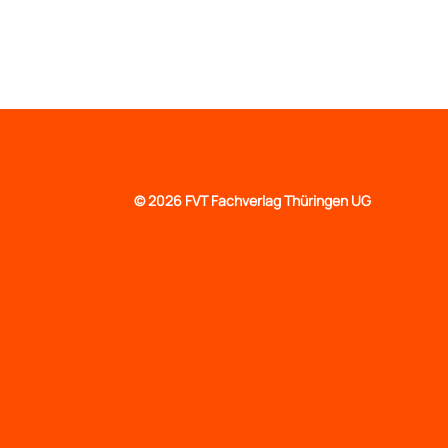
©
2026 FVT Fachverlag Thüringen UG
Impressum
Datenschutz
AGB
Über WiYou
Mediadaten