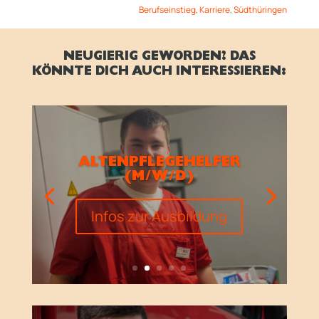
Berufseinstieg
,
Karriere
,
Südthüringen
NEUGIERIG GEWORDEN? DAS
KÖNNTE DICH AUCH INTERESSIEREN:
ALTENPFLEGEHELFER
(M/W/D)
Infos zur Ausbildung