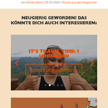
von
Sandra Böhm
|
23.02.2024
|
Stories aus den Magazinen
NEUGIERIG GEWORDEN? DAS
KÖNNTE DICH AUCH INTERESSIEREN:
IT’S TRAVEL TIME: 1
JAHR ASIEN
Infos zur Ausbildung