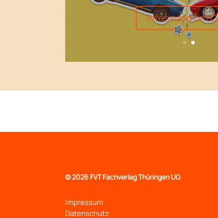
Infos rund um G
©
2026 FVT Fachverlag Thüringen UG
Impressum
Datenschutz