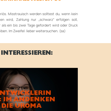
riös. Misstrauisch werden solltest du, wenn kein
ten wird, Zahlung nur „schwarz“ erfolgen soll,
 als ein bis zwei Tage gefordert wird oder Druck
iben. Im Zweifel: lieber weitersuchen. (sa)
INTERESSIEREN:
ENTWICKLERIN
: IM ANDENKEN
 DIE UROMA