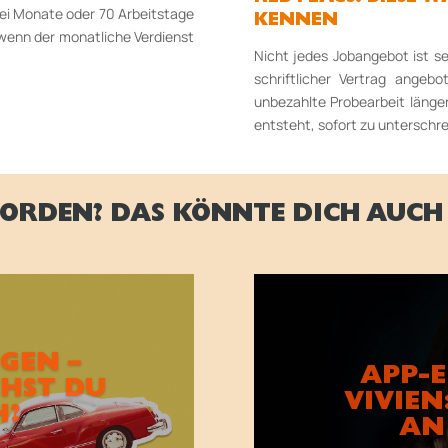
drei Monate oder 70 Arbeitstage
KENNEN
, wenn der monatliche Verdienst
Nicht jedes Jobangebot ist se
schriftlicher Vertrag angebo
unbezahlte Probearbeit länger
entsteht, sofort zu unterschre
ORDEN? DAS KÖNNTE DICH AUCH 
GEN –
APP-
HST DU
VIVIEN
H?
AN