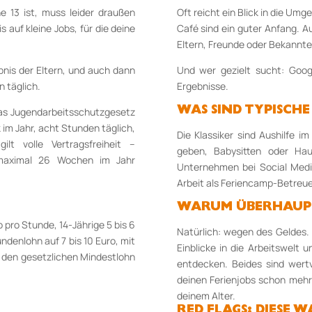
 13 ist, muss leider draußen
Oft reicht ein Blick in die U
is auf kleine Jobs, für die deine
Café sind ein guter Anfang. A
Eltern, Freunde oder Bekannte
bnis der Eltern, und auch dann
Und wer gezielt sucht: Googl
n täglich.
Ergebnisse.
 das Jugendarbeitsschutzgesetz
WAS SIND TYPISCHE 
im Jahr, acht Stunden täglich,
Die Klassiker sind Aushilfe i
lt volle Vertragsfreiheit –
geben, Babysitten oder Haus
s maximal 26 Wochen im Jahr
Unternehmen bei Social Medi
Arbeit als Feriencamp-Betreuer
WARUM ÜBERHAUPT 
 pro Stunde, 14-Jährige 5 bis 6
Natürlich: wegen des Geldes. A
undenlohn auf 7 bis 10 Euro, mit
Einblicke in die Arbeitswelt 
uf den gesetzlichen Mindestlohn
entdecken. Beides sind wert
deinen Ferienjobs schon mehr
deinem Alter.
RED FLAGS: DIESE 