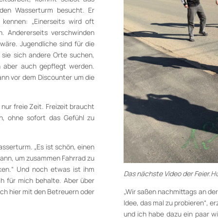
s den Wasserturm besucht. Er
 kennen: „Einerseits wird oft
n. Andererseits verschwinden
äre. Jugendliche sind für die
 sie sich andere Orte suchen,
n aber auch gepflegt werden.
wann vor dem Discounter um die
 nur freie Zeit. Freizeit braucht
n, ohne sofort das Gefühl zu
sserturm. „Es ist schön, einen
 kann, um zusammen Fahrrad zu
cken.“ Und noch etwas ist ihm
Das nächste Video der Feier.H
ich für mich behalte. Aber über
ch hier mit den Betreuern oder
„Wir saßen nachmittags an der
Idee, das mal zu probieren“, er
und ich habe dazu ein paar w