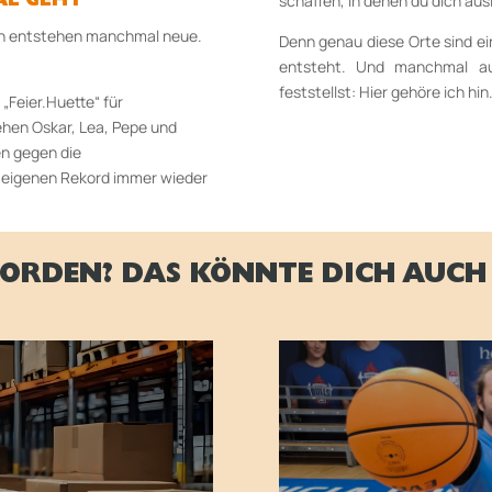
schaffen, in denen du dich aus
AL GEHT
ann entstehen manchmal neue.
Denn genau diese Orte sind ei
entsteht. Und manchmal au
feststellst: Hier gehöre ich hin
„Feier.Huette“ für
hen Oskar, Lea, Pepe und
nen gegen die
n eigenen Rekord immer wieder
ORDEN? DAS KÖNNTE DICH AUCH 
INT
SCHAFT-
BASKE
K