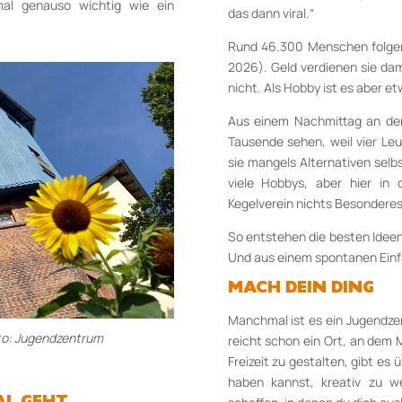
al genauso wichtig wie ein
das dann viral.“
Rund 46.300 Menschen folgen
2026). Geld verdienen sie dam
nicht. Als Hobby ist es aber e
Aus einem Nachmittag an der 
Tausende sehen, weil vier Leu
sie mangels Alternativen selb
viele Hobbys, aber hier in
Kegelverein nichts Besonderes
So entstehen die besten Ideen
Und aus einem spontanen Einfal
MACH DEIN DING
Manchmal ist es ein Jugendz
to: Jugendzentrum
reicht schon ein Ort, an de
Freizeit zu gestalten, gibt es 
haben kannst, kreativ zu w