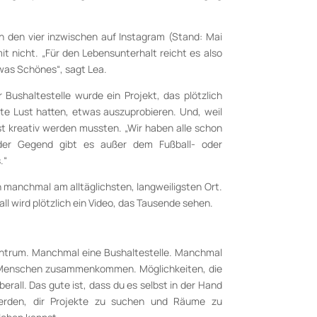
 den vier inzwischen auf Instagram (Stand: Mai
it nicht. „Für den Lebensunterhalt reicht es also
twas Schönes“, sagt Lea.
Bushaltestelle wurde ein Projekt, das plötzlich
te Lust hatten, etwas auszuprobieren. Und, weil
st kreativ werden mussten. „Wir haben alle schon
 der Gegend gibt es außer dem Fußball- oder
.“
 manchmal am alltäglichsten, langweiligsten Ort.
l wird plötzlich ein Video, das Tausende sehen.
entrum. Manchmal eine Bushaltestelle. Manchmal
m Menschen zusammenkommen. Möglichkeiten, die
überall. Das gute ist, dass du es selbst in der Hand
erden, dir Projekte zu suchen und Räume zu