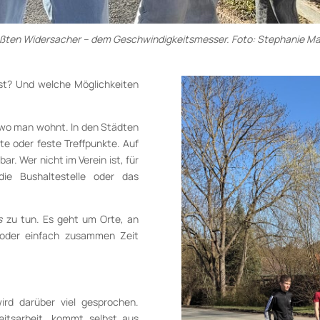
rößten Widersacher – dem Geschwindigkeitsmesser. Foto: Stephanie M
 ist? Und welche Möglichkeiten
, wo man wohnt. In den Städten
e oder feste Treffpunkte. Auf
r. Wer nicht im Verein ist, für
die Bushaltestelle oder das
s
zu tun. Es geht um Orte, an
 oder einfach zusammen Zeit
rd darüber viel gesprochen.
hkeitsarbeit, kommt selbst aus