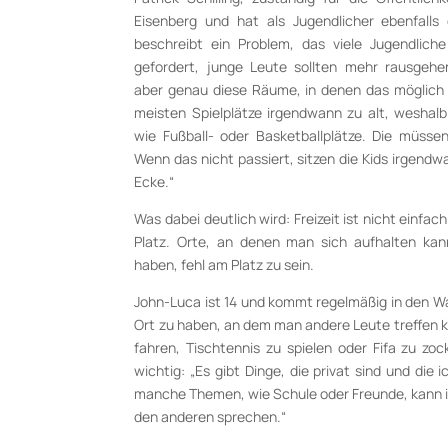
Eisenberg und hat als Jugendlicher ebenfall
beschreibt ein Problem, das viele Jugendliche
gefordert, junge Leute sollten mehr rausgehe
aber genau diese Räume, in denen das möglich w
meisten Spielplätze irgendwann zu alt, weshalb
wie Fußball- oder Basketballplätze. Die müsse
Wenn das nicht passiert, sitzen die Kids irgend
Ecke.“
Was dabei deutlich wird: Freizeit ist nicht einfach
Platz. Orte, an denen man sich aufhalten kan
haben, fehl am Platz zu sein.
John-Luca ist 14 und kommt regelmäßig in den Wa
Ort zu haben, an dem man andere Leute treffen
fahren, Tischtennis zu spielen oder Fifa zu zo
wichtig: „Es gibt Dinge, die privat sind und die 
manche Themen, wie Schule oder Freunde, kann i
den anderen sprechen.“