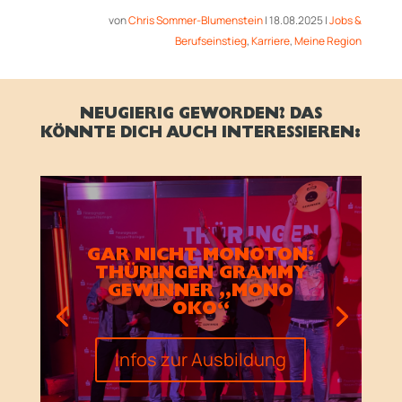
von
Chris Sommer-Blumenstein
|
18.08.2025
|
Jobs &
Berufseinstieg
,
Karriere
,
Meine Region
NEUGIERIG GEWORDEN? DAS
KÖNNTE DICH AUCH INTERESSIEREN:
GAR NICHT MONOTON:
THÜRINGEN GRAMMY
GEWINNER „MONO
OKO“
Infos zur Ausbildung