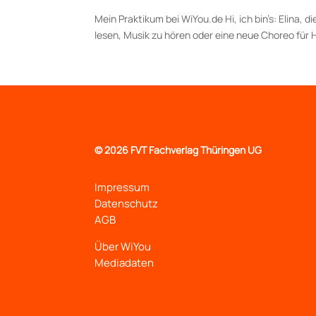
Mein Praktikum bei WiYou.de Hi, ich bin’s: Elina, 
lesen, Musik zu hören oder eine neue Choreo für H
©
2026 FVT Fachverlag Thüringen UG
Impressum
Datenschutz
AGB
Über WiYou
Mediadaten