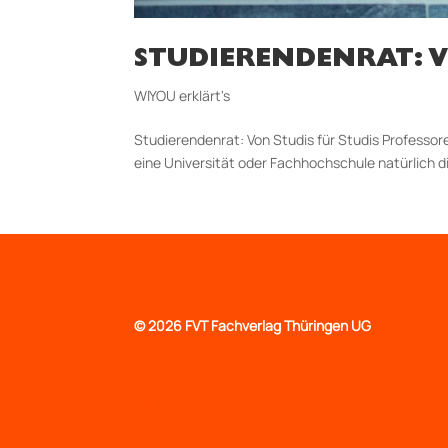
STUDIERENDENRAT: V
WIYOU erklärt's
Studierendenrat: Von Studis für Stu­dis Professor
eine Universität oder Fach­hoch­schule natürlich d
©
2026 FVT Fachverlag Thüringen UG
Impressum
Datenschutz
AGB