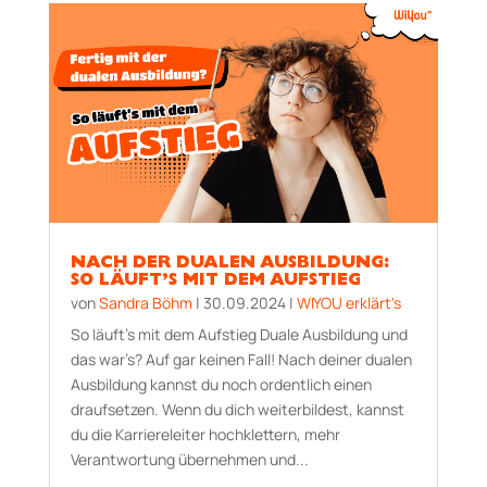
NACH DER DUALEN AUSBILDUNG:
SO LÄUFT’S MIT DEM AUFSTIEG
von
Sandra Böhm
|
30.09.2024
|
WIYOU erklärt's
So läuft’s mit dem Aufstieg Duale Ausbildung und
das war’s? Auf gar keinen Fall! Nach deiner dualen
Ausbildung kannst du noch ordentlich einen
draufsetzen. Wenn du dich weiterbildest, kannst
du die Karriereleiter hochklettern, mehr
Verantwortung übernehmen und...