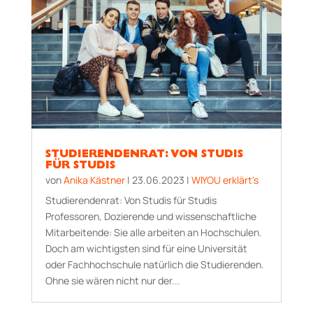
STUDIERENDENRAT: VON STUDIS
FÜR STUDIS
von
Anika Kästner
|
23.06.2023
|
WIYOU erklärt's
Studierendenrat: Von Studis für Stu­dis
Professoren, Dozierende und wissen­schaft­liche
Mitarbeitende: Sie alle arbeiten an Hochschulen.
Doch am wich­tigsten sind für eine Universität
oder Fach­hoch­schule natürlich die Studierenden.
Ohne sie wären nicht nur der...