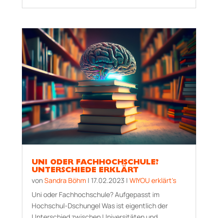
UNI ODER FACHHOCHSCHULE?
UNTERSCHIEDE ERKLÄRT
von
Sandra Böhm
|
17.02.2023
|
WIYOU erklärt's
Uni oder Fachhochschule? Aufgepasst im
Hochschul-Dschungel Was ist eigentlich der
Unterschied zwischen Universitäten und