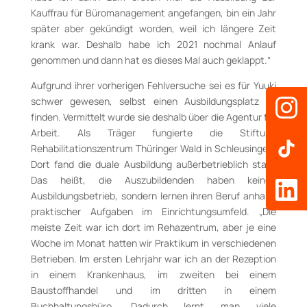
Kauffrau für Büromanagement angefangen, bin ein Jahr
später aber gekündigt worden, weil ich längere Zeit
krank war. Deshalb habe ich 2021 nochmal Anlauf
genommen und dann hat es dieses Mal auch geklappt.“
Aufgrund ihrer vorherigen Fehlversuche sei es für Yuuki
schwer gewesen, selbst einen Ausbildungsplatz zu
finden. Vermittelt wurde sie deshalb über die Agentur für
Arbeit. Als Träger fungierte die Stiftung
Rehabilitationszentrum Thüringer Wald in Schleusingen.
Dort fand die duale Ausbildung außerbetrieblich statt.
Das heißt, die Auszubildenden haben keinen
Ausbildungsbetrieb, sondern lernen ihren Beruf anhand
praktischer Aufgaben im Einrichtungsumfeld. „Die
meiste Zeit war ich dort im Rehazentrum, aber je eine
Woche im Monat hatten wir Praktikum in verschiedenen
Betrieben. Im ersten Lehrjahr war ich an der Rezeption
in einem Krankenhaus, im zweiten bei einem
Baustoffhandel und im dritten in einem
Buchhaltungsbüro. Dadurch lernt man viele