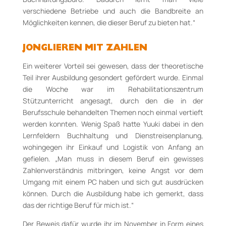
verschiedene Betriebe und auch die Bandbreite an
Möglichkeiten kennen, die dieser Beruf zu bieten hat.“
JONGLIEREN MIT ZAHLEN
Ein weiterer Vorteil sei gewesen, dass
der theoretische
Teil ihrer Ausbildung gesondert gefördert w
u
rde. Einmal
die Woche war im Rehabilitationszentrum
Stützunterricht angesagt, durch den die in der
Berufsschule behandelten Themen noch einmal vertieft
w
erden konnten
.
Wenig Spaß hatte
Yuuki
dabei in den
Lernfeldern Buchhaltung und
Dienstreisenplanung
,
wohingegen ihr Einkauf und Logistik von Anfang an
gefielen.
„
Man muss in diesem Beruf ein gewisses
Zahlenverständnis mitbringen, keine Angst vor dem
Umgang mit einem PC haben und sich gut ausdrücken
können.
Durch die Ausbildung habe ich gemerkt, dass
das der richtige Beruf für mich ist.“
Der Beweis dafür wurde ihr im November in Form eines