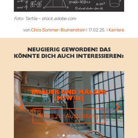
Foto: Tartila – stock.adobe.com
von
Chris Sommer-Blumenstein
|
17.02.25.
|
Karriere
NEUGIERIG GEWORDEN? DAS
KÖNNTE DICH AUCH INTERESSIEREN:
BRAUER UND MÄLZER
(M/W/D)
Infos zur Ausbildung