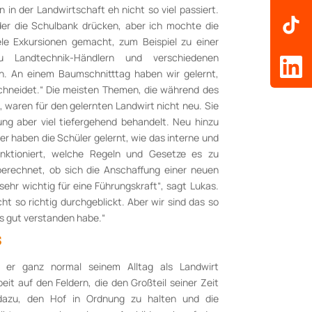
 in der Landwirtschaft eh nicht so viel passiert.
eder die Schulbank drücken, aber ich mochte die
ele Exkursionen gemacht, zum Beispiel zu einer
 Landtechnik-Händlern und verschiedenen
en. An einem Baumschnitttag haben wir gelernt,
chneidet.“ Die meisten Themen, die während des
 waren für den gelernten Landwirt nicht neu. Sie
ng aber viel tiefergehend behandelt. Neu hinzu
er haben die Schüler gelernt, wie das interne und
ktioniert, welche Regeln und Gesetze es zu
berechnet, ob sich die Anschaffung einer neuen
 sehr wichtig für eine Führungskraft“, sagt Lukas.
ht so richtig durchgeblickt. Aber wir sind das so
s gut verstanden habe.“
S
er ganz normal seinem Alltag als Landwirt
t auf den Feldern, die den Großteil seiner Zeit
dazu, den Hof in Ordnung zu halten und die