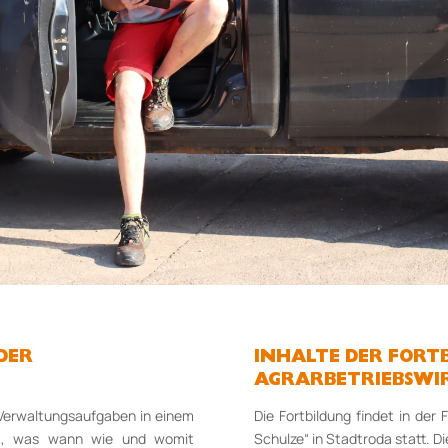
DER
INHALTE DER FORT
AGRARBETRIEBSWI
erwaltungsaufgaben in einem
Die Fortbildung findet in der 
det, was wann wie und womit
Schulze“ in Stadtroda statt. 