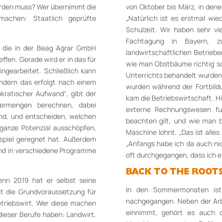
rden muss? Wer übernimmt die
von Oktober bis März, in denen
machen: Staatlich geprüfte
„Natürlich ist es erstmal wi
Schulzeit. Wir haben sehr vi
Fachtagung in Bayern, zu
, die in der Beag Agrar GmbH
landwirtschaftlichen Betrieb
fen. Gerade wird er in das für
wie man Obstbäume richtig s
gearbeitet. Schließlich kann
Unterrichts behandelt wurden,
ndern das erfolgt nach einem
wurden während der Fortbildu
kratischer Aufwand“, gibt der
kam die Betriebswirtschaft. Hi
germengen berechnen, dabei
externe Rechnungswesen fun
nd, und entscheiden, welchen
beachten gilt, und wie man 
 ganze Potenzial ausschöpfen,
Maschine lohnt. „Das ist alles
piel geregnet hat. Außerdem
„Anfangs habe ich da auch nic
und in verschiedene Programme
oft durchgegangen, dass ich e
BACK TO THE ROOT
enn 2019 hat er selbst seine
In den Sommermonaten ist 
t die Grundvoraussetzung für
nachgegangen. Neben der Arbei
etriebswirt. Wer diese machen
einnimmt, gehört es auch 
ieser Berufe haben: Landwirt,