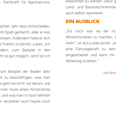
Maschinen zu warten. Dafür g
t, Fachkraft für Agrarservice,
Land- und Baumaschinenmech
auch selbst reparieren.
EIN AUSBLICK
gischen Jahr dazu entschieden,
„Für mich war es die rich
 ihm Spaß gemacht, aber er war
Wintermonaten zu machen. Da
 wissen. Außerdem habe er sich
mehr“, ist sich Lukas sicher. „
 Traktor zu fahren. Lukas: „Ich
eine Führungskraft zu sei
dern, zum Beispiel in den
eingearbeitet und kann mir
ht so gut möglich. Jetzt bin ich
Abteilung zu leiten.“
zum Beispiel der Boden sehr
von
Sand
mit zu beschäftigen, was man
 geht es nicht nur darum, wie
n man muss einen Kompromiss
t, und was man in Kauf nehmen
ir verstehen auch heute noch