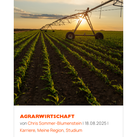
AGRARWIRTSCHAFT
von
Chris Sommer-Blumenstein
|
18.08.2025
|
Karriere
,
Meine Region
,
Studium