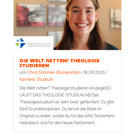
DIE WELT RETTEN? THEOLOGIE
STUDIEREN
von
Chris Sommer-Blumenstein
|
18.08.2025
|
Karriere
,
Studium
Die Welt retten? Theologie studieren AnzeigeSO
LÄUFT DAS THEOLOGIE-STUDIUM AB Das
Theologiestudium ist sehr breit gefächert. Es gibt
fünf Grunddisziplinen. Du lernst die Bibel im
Original zu lesen, wobei du für das Alte Testament
Hebräisch und für das Neue Testament...