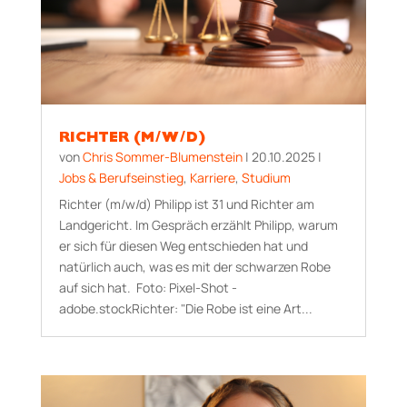
RICHTER (M/W/D)
von
Chris Sommer-Blumenstein
|
20.10.2025
|
Jobs & Berufseinstieg
,
Karriere
,
Studium
Richter (m/w/d) Philipp ist 31 und Richter am
Landgericht. Im Gespräch erzählt Philipp, warum
er sich für diesen Weg entschieden hat und
natürlich auch, was es mit der schwarzen Robe
auf sich hat. Foto: Pixel-Shot -
adobe.stockRichter: "Die Robe ist eine Art...